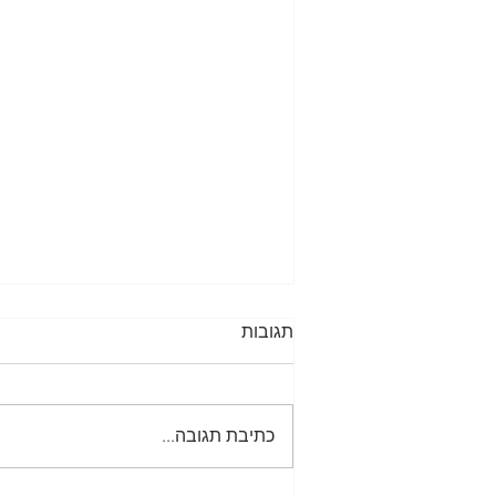
תגובות
כתיבת תגובה...
המשודך המתוסבך 4!!!!