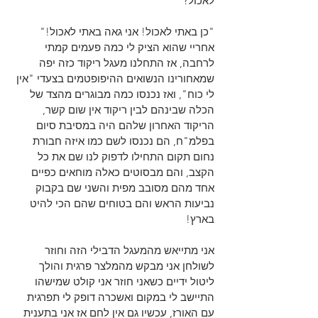
לאכול?
"כן באתי לאכול! אני גאה באתי לאכול!" 
אחריי שהוא הציק לי כמה פעמים קמתי 
לרחבה, אז התחלנו מעגל ריקוד כזה יפה 
שמאחורינו הנשואים ההיפופטמים בצעדי "אין 
לי כוח", ואז נכנסו כמה מבוגרים מהצד של 
הכלה שבינהם לבין ריקוד אין שום קשר, 
הריקוד האחרון שלהם היה במסיבת סיום 
בפלמ"ח, הם נכנסו לשם כמו איזה חבורת 
נחום תקום התחילו לדפוק לנו שם את כל 
הקצב, והם מבסוטים כאלה מוחאים כפיים 
אחד מהם מסובב מפית והשני שם בקבוק 
נביעות הראש והם בטוחים שהם הכי להיט 
בארץ!
אני מתייאש מהמעגל הדבילי הזה וחוזר 
לשולחן אני מבקש מהמלצר פרגית והולך 
ליטול ידיים כשאני חוזר אני קולט שמישהו 
התיישב לי במקום ואשכרה דופק לי תפרגית 
עם האורז, עכשיו גם אין לחם אז אני בתענית 