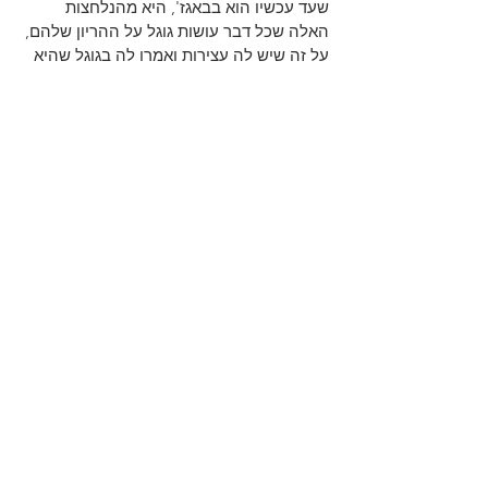
שעד עכשיו הוא בבאגז', היא מהנלחצות 
האלה שכל דבר עושות גוגל על ההריון שלהם, 
על זה שיש לה עצירות ואמרו לה בגוגל שהיא 
הולכת למות..
עוד מעט יוצא לפגישה, הלוואי שזהו היום זה 
יהיה היום! אפילו קניתי נעלים חדשות 
לכבודה...
סתם היה מבצע בנעלי גלי..
סתם מי קונה בכלל בגלי?
הצג הכול
פוסטים אחרונים