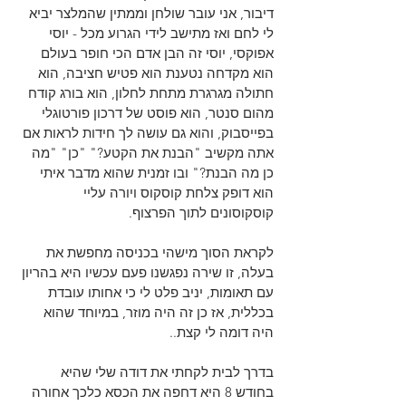
דיבור, אני עובר שולחן וממתין שהמלצר יביא 
לי לחם ואז מתישב לידי הגרוע מכל - יוסי 
אפוקסי, יוסי זה הבן אדם הכי חופר בעולם 
הוא מקדחה נטענת הוא פטיש חציבה, הוא 
חתולה מגרגרת מתחת לחלון, הוא בורג קודח 
מהום סנטר, הוא פוסט של דרכון פורטוגלי 
בפייסבוק, והוא גם עושה לך חידות לראות אם 
אתה מקשיב "הבנת את הקטע?" "כן" "מה 
כן מה הבנת?" ובו זמנית שהוא מדבר איתי 
הוא דופק צלחת קוסקוס ויורה עליי 
קוסקוסונים לתוך הפרצוף.
לקראת הסוך מישהי בכניסה מחפשת את 
בעלה, זו שירה נפגשנו פעם עכשיו היא בהריון 
עם תאומות, יניב פלט לי כי אחותו עובדת 
בכללית, אז כן זה היה מוזר, במיוחד שהוא 
היה דומה לי קצת..
בדרך לבית לקחתי את דודה שלי שהיא 
בחודש 8 היא דחפה את הכסא כלכך אחורה 