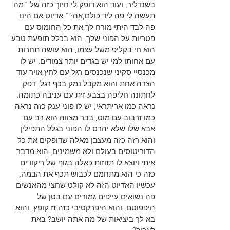
בשנדליר, ועוד הוא דופק לי חיוך כזה של "מה 
תעשה לי פה ליד כולם,אה?" אדיוט אם הינו 
פה לבד היתי מורח לך את כל החומוס עם 
פטריות על הפוני שלך, הוא בכלל תופעת טבע 
הוא חי בקליפ משל עצמו, הוא עושה תחרות 
עם אחותו למי יש בגדים יותר צמודים, יש לו 
מכנסיי סקיני שנכנסים רגל עם לחץ אויר עוד 
הצרה אחת והוא מקבל נמק בכף רגל, דפק 
לחתונה חליפה בצבע זית עם עניבה כתומה, 
נראה כמו אריתראי, יש לו פוני ענק כזה נראה 
כמו זרבוב עם מוס, בבר מצווה הוא רב עם 
אבא שלו שלא יהרס לו הפוני בגלל התפילין 
והוא רזה כזה מעצבן מאלה שדופקים את כל 
הדוריטוסים בעולם ולא משמינים, הוא מדבר 
איתי ויוצא לו תזוזות כאלה בגוף של ריקודים 
כזה כי הוא מתחמם לכבוש תכף את הבמה, 
עכשיו האדיוט הזה לא קולט שחצי מהאנשים 
פה נשואים עייפים גמורים עם בטן של 
היפפוטם, והוא היפרקטיבי כזה זז קופץ, והוא 
בא לך ביציאות של מה אתה יושב? באת 