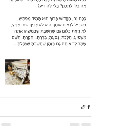
מָה בְּלִי לְתַכְנֵן? בְּלִי לְהוֹדִיעַ?
כָּכָה זֶה, הַקָּדוֹשׁ בָּרוּךְ הוּא תָּמִיד מַפְתִּיעַ, 
בִּשְׁבִיל לְרַצּוֹת אוֹתְךָ הוּא לֹא צָרִיךְ שׁוּם מֵנִיעַ, 
לֹא הֲזָזַת כְּלוּם גַּם שֶׁחָשַׁבְתָּ שֶׁבְּמַשֶּׁהוּ אַתָּה 
מַשְׁפִּיעַ, הַלֶּכֶת, נָסַעְתָּ, בֵּרַרְתָּ...חָקַרְתָּ, הַשֵּׁם 
שָׁמַר לְךָ אוֹתָהּ גַּם בִּזְמַן שֶׁחָשַׁבְתָּ שֶׁנָּפַלְתָּ....