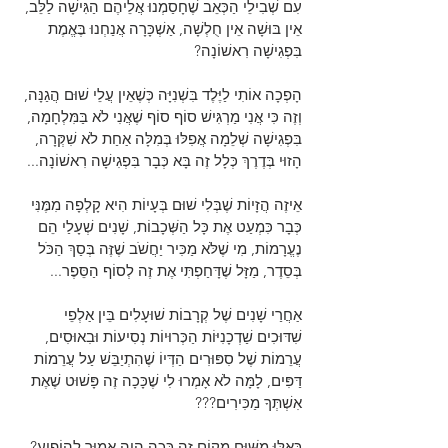
עִם שְׁבִילֵי הַכְּאֵב שֶׁחָסַמְנוּ אֲלֵיהֶם הַגִּישָׁה לַלֵּב, 
אֵין בּוּשָׁה אֵין חֻלְשָׁה, אַשְׁכָּרָה אֲנַחְנוּ בֶּאֱמֶת 
בִּפְגִישָׁה רִאשׁוֹנָה?
הָפְכָה אוֹתִי לַיֶּלֶד בִּשְׁנִיָּה כְּשֶׁאֵין עֲלֵי שׁוּם הֲגַנָּה, 
וְזֶה כִּי אֲנִי מַרְגִּישׁ סוֹף סוֹף שֶׁאֲנִי לֹא בַּמִּלְחָמָה, 
בִּפְגִישָׁה שְׁלֵמָה אֲפִלּוּ בְּמִלָּה אַחַת לֹא שִׁקְּרָה, 
הָזוּי בְּדֶרֶךְ כְּלָל זֶה בָּא כְּבָר בִּפְגִישָׁה רִאשׁוֹנָה...
אֵיזֶה הֲזָיוֹת שֶׁבְּלִי שׁוּם בְּעָיוֹת הִיא קָלְפָה מִמֶּנִּי 
כְּבָר כִּמְעַט אֶת כָּל הַשְּׁכָבוֹת, שָׁנִים שְׁעָלַי הֵם 
נֶעֱרָמוֹת, מִי שֶׁלֹּא מַכִּיר יַחֲשֹׁב שֶׁזֶּה בְּסַךְ הַכֹּל 
בְּסֵדֶר, מַזָּל שֶׁדָּחַפְתִּי אֶת זֶה לְסוֹף הַסֵּפֶר...
אַחֲרַי שָׁנִים שֶׁל קְרָבוֹת שׁוּעָלִים בֵּין אַלְפֵי 
שִׁדּוּכִים שַׁדְכָנִיּוֹת הַכְּרוּיוֹת נְסִיעוֹת וּבִאוּסִים, 
עֲרֵמוֹת שֶׁל סִפּוּרִים הַדְּיוֹ שֶׁהִתְיַבֵּשׁ עַל עֲרֵמוֹת 
דַּפִּים, לָמָּה לֹא אָמְרוּ לִי שֶׁכָּכָה זֶה פָּשׁוּט שֶׁאֶת 
אִשְׁתְּךָ מַכִּירִים???
כְּאִלּוּ מִשּׁוּם מָקוֹם זֶה כָּכָה הָיָה אָמוּר לְהוֹפִיעַ? 