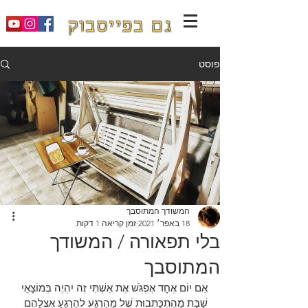
גם בפייסבוק
פוסט
המשודך המתוסבך
18 באפר׳ 2021
זמן קריאה 1 דקות
בלי תפאורה / המשודך
המתוסבך
אִם יוֹם אֶחָד אֶפְגֹּשׁ אֶת אִשְׁתִּי זֶה יִהְיֶה בְּמוֹצָאֵי 
שַׁבָּת מֵהִתְכַּתְּבוּת שֶׁל מֵהָרֶגַע לְהֵרָגֵעַ אֶצְלָהֶם 