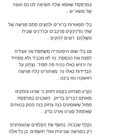
בַּמִּרְפֶּסֶת שֶׁאִמָּא שֶׁלָּהּ מוֹצִיאָה לָנוּ נָס וְעוּגָה 
שֶׁל מוצא"ש...
בְּלִי תַּפְאוּרוֹת בֵּרוּרִים וּלְחָצִים סְתָם פְּגִישָׁה שֶׁל 
שְׁתֵּי נוֹדְנִינָקִים מֻרְכָּבִים וּבַרְרָנִים שֶׁבֵּית 
מִשֶּׁלָּהֶם  רוֹצִים לְהָקִים... 
גַּם בְּלִי שׁוּם הִיסְטוֹרְיָה מְשֻׁתֶּפֶת אֲנִי אַצְלִיחַ 
לְפַצֵּחַ אֶת הַכַּסֶּפֶת, זֶה לֹא מַכְבִּיד וְלֹא מַפְחִיד 
זֶה יַרְגִּישׁ כְּאִלּוּ נִהֲיָהּ פֹּה תָּמִיד, נִצְחַק עַל 
הַבְּדִידוּת כְּאִלּוּ זֶה  מֵאֲחוֹרֵינוּ כֻּלָּהּ פְּגִישָׁה 
רִאשׁוֹנָה נוּוּוּ בֵּינֵנוּ...
נִקְרָע מִצְּחוֹק בְּקֶטַע דָּפוּק כִּי שָׁנִינוּ צוֹחֲקִים 
מֵאוֹתָם דְּבָרִים בְּדִיּוּק,  הַשְּׁכֵנִים בַּמִּרְפֶּסֶת 
מִמּוּל שֶׁשּׁוֹמְעִים כָּזֶה צְחוֹק כָּזֶה חָנוּק בְּטוּחִים 
שֶׁאֶתְמוֹל סָגַרְנוּ וָארְט בְּדֹק....
נִקְלַף שְׁכָבוֹת, נַחֲשֹׂף אֶת הַקְּלָפִים שֶׁהָאַמִּיצִים 
רַק בִּפְגִישָׁה שְׁבִיעִית אוּלַי חוֹשְׂפִים, כֵּן כָּל אֵלֶּה 