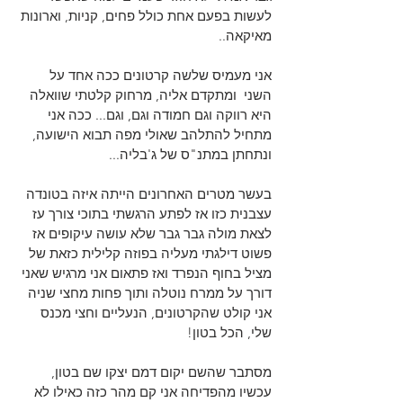
לעשות בפעם אחת כולל פחים, קניות, וארונות 
מאיקאה..
אני מעמיס שלשה קרטונים ככה אחד על 
השני  ומתקדם אליה, מרחוק קלטתי שוואלה 
היא רווקה וגם חמודה וגם, וגם... ככה אני 
מתחיל להתלהב שאולי מפה תבוא הישועה, 
ונתחתן במתנ"ס של ג'בליה...
בעשר מטרים האחרונים הייתה איזה בטונדה 
עצבנית כזו אז לפתע הרגשתי בתוכי צורך עז 
לצאת מולה גבר גבר שלא עושה עיקופים אז 
פשוט דילגתי מעליה בפוזה קלילית כזאת של 
מציל בחוף הנפרד ואז פתאום אני מרגיש שאני 
דורך על ממרח נוטלה ותוך פחות מחצי שניה 
אני קולט שהקרטונים, הנעליים וחצי מכנס 
שלי, הכל בטון!
מסתבר שהשם יקום דמם יצקו שם בטון, 
עכשיו מהפדיחה אני קם מהר כזה כאילו לא 