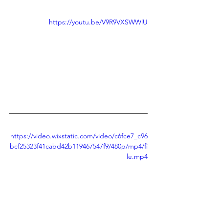
https://youtu.be/V9R9VXSWWlU
https://video.wixstatic.com/video/c6fce7_c96
bcf25323f41cabd42b119467547f9/480p/mp4/fi
le.mp4