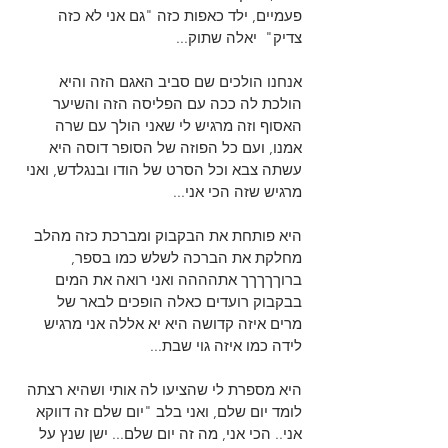
פעמיים, ילד כאפות כזה "גם אני לא כזה 
צדיק"  יאלה שתוק...
אנחנו הולכים שם סביב האגם הזה והיא 
הולכת לה ככה עם הפליסה הזה והשיער 
האסוף וזה מרגיש לי שאני הולך עם שרה 
אמנו, ועם כל הפוזה של הסופר דוסה היא 
עשתה צבא וכל הסרט של הודו ובנגלדש, ואני 
מרגיש שזה הכי אני...
היא פותחת את הבקבוק ומברכת כזה מהלב 
מחלקת את הברכה לשלש כמו בספר, 
ברוךךךךך אתהההה ואני רואה את המים 
בבקבוק רועדים כאלה הופכים לבאר של 
מרים איזה קדושה היא יא אללה אני מרגיש 
לידה כמו איזה גוי שבת...
היא מספרת לי שהציעו לה אותי ושהיא רצתה 
לומד יום שלם, ואני בלב "יום שלם זה דווקא 
אני.. הכי אני, מה זה יום שלם... ישן שנץ על 