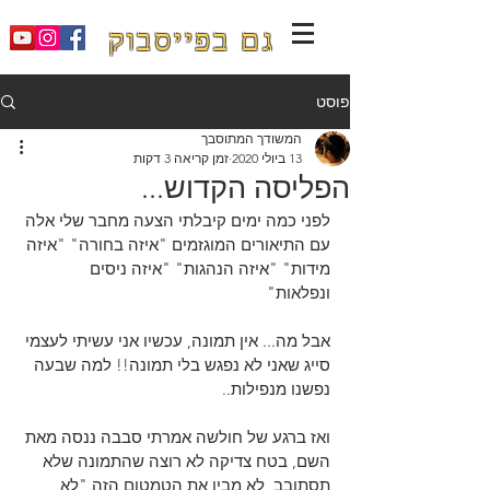
גם בפייסבוק
פוסט
המשודך המתוסבך
13 ביולי 2020
זמן קריאה 3 דקות
הפליסה הקדוש...
לפני כמה ימים קיבלתי הצעה מחבר שלי אלה 
עם התיאורים המוגזמים "איזה בחורה" "איזה 
מידות" "איזה הנהגות" "איזה ניסים 
ונפלאות"  
אבל מה... אין תמונה, עכשיו אני עשיתי לעצמי 
סייג שאני לא נפגש בלי תמונה!! למה שבעה 
נפשנו מנפילות..
ואז ברגע של חולשה אמרתי סבבה ננסה מאת 
השם, בטח צדיקה לא רוצה שהתמונה שלא 
תסתובב, לא מבין את הטמטום הזה "לא 