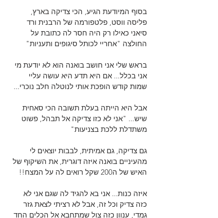
בסוף המיודעת הגיע, הכי צדיקה בארץ, 
פליסה ווסט, פלטפורמה של הרבנית ורד 
סיאני כאילו רק היה חסר לה כתובת על 
החולצה "אחריי לכותל סיגופים ותעניות" 
בראש שלי אני חושב בואנה הוא לא יודעת מי 
אני בכלל... אם היא תדע היא עושה עליי 
שמות קודש הופכת אותי לנוטלה חלב נוכרי...
אבל היא הייתה בעלת תשובה הכי סאחית 
שיש... "אני לא כזו צדיקה אל תבהל, פשוט 
משתדלת ללכת בצניעות"
גם צדיקה, גם אמיתית, לבבות יוצאים לי 
מהעיניים בואנה איזה דוגרית, את השיקוף של 
האיש של ה200 שקל רואים לה על המצח!!
איזה כנות... אני בא להגיד לה שגם אני לא 
כזה צדיק וכל זה, אבל לא רציתי לצאת גזר 
גמדי, ענוון כזה צול שמתחבא אל הכלים החד 