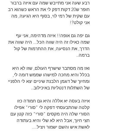
רבע שעה אני מתייבש שמה עם איזה ברבור 
חופר ש20 דקות דפק לי את הראש כשהוא רב 
עם שקית של רמי לוי, בסוף היא הגיעה, מה 
אני קולט?!
גם יפה גם אופה!! איזה מדהימה, אני עף 
שמה כאילו זה היה שווה הכל... היה שווה את 
הדרך, את הנסיעה, את ההתרמות של קול 
ברמה..
ואז מה מסתבר שישרף העולם, שזו לא היא 
בכלל והיא מחכה למישהו שממש דומה לי, 
ומחיוך של דוגמן הלבנת שיניים יצא לי הלפניי 
של השתלות דנטליות באיכילוב..
איזה בעסה יא אללה והיא גם חמודה כזו 
קלטה שהתבעסתי דפקה לי "סורי" אפילו 
הסורי שלה היה מקסים "סורי" כזה קטן עם 
חצי חיוך, אבל היא לא שלי והיא בעתודה 
לאשת איש והשם ישמור ויציל....