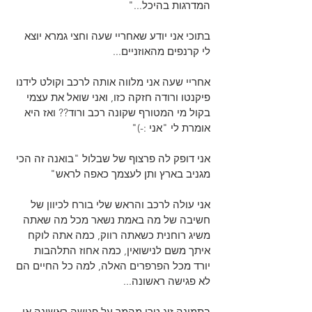
המדרגות בהיכל..."
בתוכי אני יודע שאחריי שעה וחצי גמרא יוצא 
לי קרנפים מהאוזניים...
אחריי שעה אני מלווה אותה לרכב וקולט לידנו 
פיקנטו ורודה חזקה כזו, ואני שואל את עצמי 
בקול מי המטורף שקונה רכב ורוד?? ואז היא 
אומרת לי "אני :-)" 
אני דופק לה פרצוף של שבלול "בואנה זה הכי 
מגניב בארץ ותן לעצמך כאפה לראש"
אני עולה לרכב והראש שלי בורח לכיוון של 
חשיבה של מה באמת נשאר מכל מה שאתה 
משיג רוחנית כשאתה רווק, כמה אתה לוקח 
איתך משם לנישואין, כמה אחוז התלהבות 
יורד מכל הפרפרים האלה, למה כל החיים הם 
לא פגישה ראשונה... 
בתמונה זוג טרי מהמר על פגישה ראשונה או 