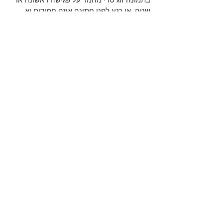
שניה, או רגע לפני חתונה איזה חמודים יא 
אללה שלכם, הוא עם הפוני המשורטט 
המגבעת המגולחצת ביד, מתחשב כזה 
"תזהרי נוני מדרגה..." שנה אחריי החתונה 
הוא נותן לה להחזיק 4 בקבוקי זירו, מנגל חד 
פעמי ושקית פחמים על הגב...
לרכישת הספר שלי : 
https://www.dos.co.il/blank-2