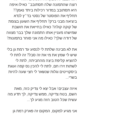
רוצה שהתמונה שלה תסתובב" כאילו איפה 
היא תסתובב במדור רכילות ביתד נאמן?? 
תחליף את הפוסטר של נסטי בד"ץ לנדא 
ביציאה מבני ברק? תחליף את השעון בצומת 
של קוקה קולה? כאילו בחייאת את חושבת 
שמישהו מעניין אותו התמונה שלך בבר מצווה 
של דודה שלך? כאילו מה אני סוחר בתמונות? 
את לא מבינה שלתת לי לנסוע עד רמת גן בלי 
שיש לי שמץ את מי את זה סבל? זה לתת לי 
להוציא קליפת ביצה מהחביתה, לתת לי 
לשתות זירו חם, לתת לי להכין נס קפה ועוגת 
ביסקוייטים וגלות שנשאר לי חצי שעה להיות 
בשרי...
איזה עצבים! אבל יצא לי צדיק כזה, מאת 
השם, בטח צדיקה, ממש צדיקה, לך תדע מה 
עשית שכל הטוב הזה מגיע לך...
אני מגיע למקום, המקום זה פארק רמת גן 