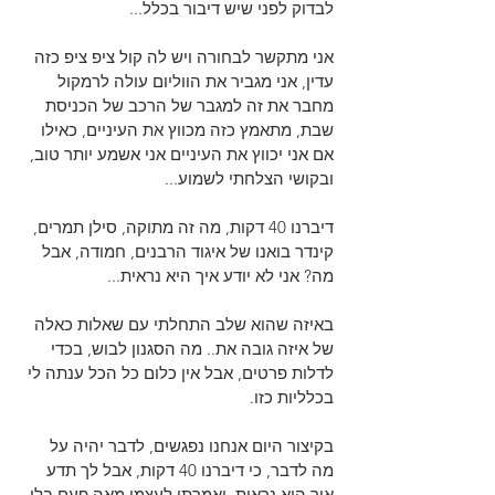
לבדוק לפני שיש דיבור בכלל...
אני מתקשר לבחורה ויש לה קול ציפ ציפ כזה 
עדין, אני מגביר את הווליום עולה לרמקול 
מחבר את זה למגבר של הרכב של הכניסת 
שבת, מתאמץ כזה מכווץ את העיניים, כאילו 
אם אני יכווץ את העיניים אני אשמע יותר טוב, 
ובקושי הצלחתי לשמוע...
דיברנו 40 דקות, מה זה מתוקה, סילן תמרים, 
קינדר בואנו של איגוד הרבנים, חמודה, אבל 
מה? אני לא יודע איך היא נראית...
באיזה שהוא שלב התחלתי עם שאלות כאלה 
של איזה גובה את.. מה הסגנון לבוש, בכדי 
לדלות פרטים, אבל אין כלום כל הכל ענתה לי 
בכלליות כזו.
בקיצור היום אנחנו נפגשים, לדבר יהיה על 
מה לדבר, כי דיברנו 40 דקות, אבל לך תדע 
איך היא נראית, ואמרתי לעצמי מאה פעם בלי 