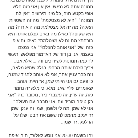
תמונה אתה לא נפגש! אין אין אני כזה חלש 
אופי בקטע הזה, כל מיני תירוצים "אין לה 
תמונה" "היא לא מצטלמת" מה זה השטויות 
האלה? מה זה אל מצטלמת מה היא רוח? מה 
היא שקופה? כאילו מה באים לצלם אותה היא 
בורחת? מה זה לא מצטלמת? כאילו זה אופי 
כזה, של "אני אוהב להצלם?" אני צמצם 
בעצמי, אני בן דוד של האדמור מפלאש, תעשי 
לך כמה תמונות לשידוכים וזהו... אלא אם.. 
צריך לצלם אותה מרחפן בגלל שהיא מלאה, 
וזה כבר עניין אחר, אני לא אוהב להגיד שמנה, 
כי פעם גם אני הייתי שמן, אז הייתי אוהב 
שאומרים עליי שאני מלא, כי מלא זה נחמד 
כזה, זה עדין, זה פיצברי כזה, מכובד כזה "אני 
רק טיפה מוריד וזהו אני סבבה עם העולם" 
אני לא שמן, מה לי ולשמן, שמן זה ענק, שמן 
זה יעקב מהמכולת ששם את הבטן שלו על 
הדלפק, זה שמן..
זהו בשעה 20:30 אני נוסע לאלעד, חור, איפה 