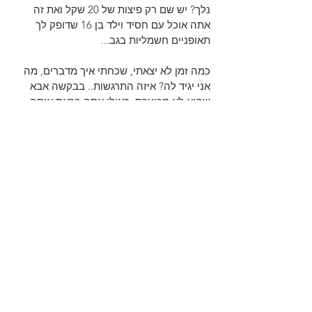
נלך? יש שם רק פיצות של 20 שקל ואת זה 
אתה אוכל עם חסיד וילד בן 16 שדופק לך 
תאופניים חשמליות בגב...
כמה זמן לא יצאתי, שכחתי איך מדברים, מה 
אני יגיד לה? איזה התרגשות.. בבקשה אבא 
שהיא לא מכוערת, כאילו אתה בראת אותה 
וזה בסדר אני מה לי וליצירות שלך, פשוט זה 
יצער אותי להגיע עד לשם ו.. כן כן אני יודע 
שאני לא להיט זה בסדר, למרות שביקשו 
לצייר אותי כמה פעמיים בתערוכות אבל.. 
ילאה חשתי ביי...