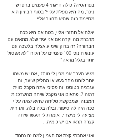
בפרהסיה? כולה חייגתי 4 פעמים בהפרש 
ניכר, מה היא נופלת עליי? בסוף הביזיון היא 
מסיימת בזה שהיא תחזור אליי.
יאלה אל תחזרי אליי, בטח אם היא ככה 
מדברת מה יקרה אם אני יגיד שלא מתאים עם 
הבחורה? זה בדוק שימוע אצלה בלשכה עם 
עונש חינוכי 100 פעמיים על הלוח "לא אפסול 
יותר בגלל מראה"
מגיע הערב אני מכין לי טוסט, אם יש משהו 
יותר לוהט מהר געש או מחליק שיער, זה 
עגבניה בטוסט, זה פסיכי אתה מקבל כווית 
דרגה 7, פתאום אני מקבל שיחה מהשדכנית 
המבזה, שמבקשת סליחה שהיא יצאה עליי 
ככה היה לה סיפור, ובלה בלה בלה, ואז היא 
מציעה לי מישהי, ואומרת לי תעשו שיחה 
קצרה תראו אם יש כימיה...
ואני אהבתי קצת את העניין למה זה נחמד 