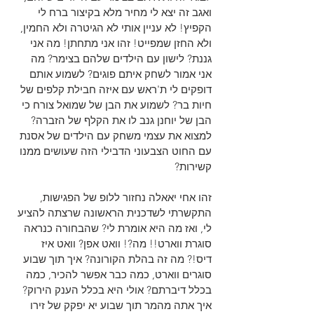
ואגב זה יצא לי מחיר מלא בקיצור ברח לי 
הקפיץ! לא עניין אותי לא הגיטרה ולא החמין, 
ולא החזן שמפייט! זהו אני מתחתן! מה אני 
גננת? לישון עם הילדים שלהם בצימר? מה 
אני אמור לשחק איתם פוגים? לשמוע אותם 
דופקים לי ת'ראש עם איזה חבילת קלפים של 
חיות בר? לשמוע את הבן של שמואל צורח כי 
הבן של יוחנן גנב לו את הקלף של הזברה? 
למצוא את עצמי משחק עם הילדים של אסנת 
עם החוט הצבעוני הדבילי הזה שעושים ממנו 
קשירות?  
זהו אחי יאאלה נחזור ללופ של הפגישות, 
התקשרתי לשדכנית הראשונה שרצתה להציע 
לי, ואז מה היא אומרת לי? שהבחורה כנראה 
סוגרת ווארט!! מה?! וואט אפן? וואט איז 
דיס!? מה זה בהלת הקורונה? איך תוך שבוע 
סוגרים ווארט, כמה כבר אפשר להכיר, כמה 
בכלל דיברתם? אולי היא בכלל הענק הירוק? 
איך אתה מהמר תוך שבוע יא יפקק של זירו 