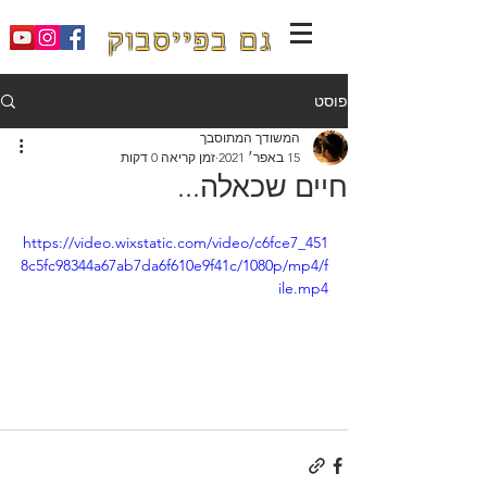
גם בפייסבוק
פוסט
המשודך המתוסבך
15 באפר׳ 2021
זמן קריאה 0 דקות
חיים שכאלה...
https://video.wixstatic.com/video/c6fce7_451
8c5fc98344a67ab7da6f610e9f41c/1080p/mp4/f
ile.mp4