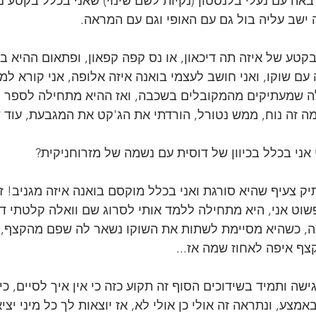
באה עם נעלי בלנסטון (נקיות לשם שינוי) שאני בכלל בקטע נ
ה ישב עליה בול גם עם האופי וגם עם המראה.
 בקטע של איזה תה דיכאון, או נס קפה קפאון, ופתאום ההיא ב
עם שוקו, ואני חושב לעצמי בואנה איזה אלופה, אני קורא למ
ה שמעתיקים מהמקובלים בשכבה, ואז ההיא מתחילה לספר לי 
מה זה נוח, ממש נטורל, הורדתי את הג'קט את המגבעת, עוד 
אני בכלל בכיוון של דוסית עם נשמה של מזרוחניקית?
יק צעיף שהיא סורגת ואני בכלל מוקסם בואנה איזה מגניב! ז
שוט אני, היא מתחילה ללמד אותי לסרוג שם וואלה קלטתי דיי
ה, כשהיא מסיימת לשתות את השוקו נשאר לה שפם מהקצף, ז
צף איפה לאחוז שמה אז...
שה ותמיד בשידוכים הסוף זה תקוע כזה כי אין איך לסיים, כי 
אמצע, ונתראה זה אולי כן אולי לא, אז יוצאות לך כל מיני יצי