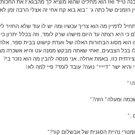
ה טייד ואז הוא מחליט שהוא מוציא לך מהבגא'ז את החכות ד
הזמנים של כתה ג' "בוא בוא קח אחי זה אצלי הרבה זמן לא 
יל לדמיין מה הוא צריך עכשיו ומה יש לו עוד שלא החזיר לי, 
ם כי היא רצתה עד היום מישהו שרק לומד, וזה בכלל יתרון כי 
ו הוא מסוג הבחורות האלה של וועדת קישוט בבית ספר, אלה
ו בכל הצבעים, זאתי שאתה מבקש ממנה עט והיא אשכרה מב
ירתית כזו, באמת אחלה, אני מנסה להבין מה הוא נזכר בי?
והיא ישר "דיייי" נועה? עובד לומד? פיי למה לא! 
ה!"
שכמה ומעלה" הזה?"
.."
מטרי נהיית הסגנית של אבשלום קור?"