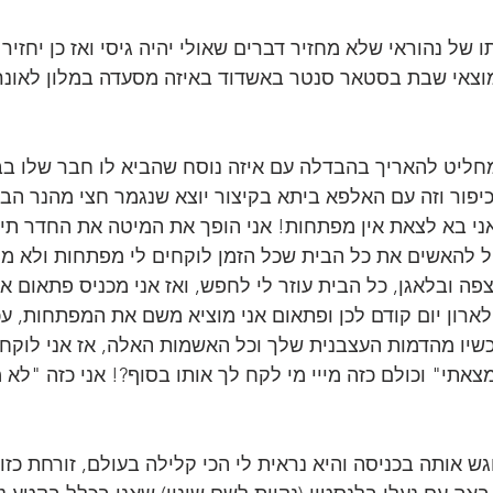
ל נהוראי שלא מחזיר דברים שאולי יהיה גיסי ואז כן יחזיר 
מוצאי שבת בסטאר סנטר באשדוד באיזה מסעדה במלון לאונרד
חליט להאריך בהבדלה עם איזה נוסח שהביא לו חבר שלו בב
פור וזה עם האלפא ביתא בקיצור יוצא שנגמר חצי מהנר הבד
ני בא לצאת אין מפתחות! אני הופך את המיטה את החדר תיק
ל להאשים את כל הבית שכל הזמן לוקחים לי מפתחות ולא מח
ה ובלאגן, כל הבית עוזר לי לחפש, ואז אני מכניס פתאום את
ארון יום קודם לכן ופתאום אני מוציא משם את המפתחות, עכש
יו מהדמות העצבנית שלך וכל האשמות האלה, אז אני לוקח א
אתי" וכולם כזה מייי מי לקח לך אותו בסוף?! אני כזה "לא 
ש אותה בכניסה והיא נראית לי הכי קלילה בעולם, זורחת כזו