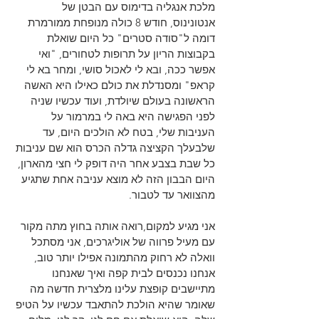
מלכת אנגליה בדימוס עם הבטן של 
אנטונינוס, חודש 8 כולה מנופחת ממורמרת 
דומה ל"סודה סטרים" כל היום שואלת 
בקבוצות הריון על תרופות לטחורים, "ואי 
אפשר ככה, ובא לי לאכול סושי, ומחר בא לי 
קראפ" ומסנדלת את כולם כאילו היא האשה 
הראשונה בעולם שיולדת, ועוד עכשיו שניה 
לפני הפגישה היא באה לי במרמור על 
העניבות שלי, בטח לא הולכים היום, עד 
שלבעלך הקציצה גדלה הכרס הוא שם עניבות 
כל שבת בצבע אחר היה דופק לי חצי מהארון, 
היום הבבון הזה לא מוצא עניבה אחת שתגיע 
מהצוואר עד לטבור.
אני מגיע למקום,רואה אותה בחוץ מתה מקור 
עם מעיל פרווה של אוליגרכים, אני מסתכל 
וואלה לא רחוק מהתמונה אפילו יותר טוב, 
אנחנו נכנסים לבית קפה ואיך שאנחנו 
מתיישבים קופצת עלינו מלצרית חדשה מה 
שאומר שהיא הולכת להתאבד עכשיו על הטיפ 