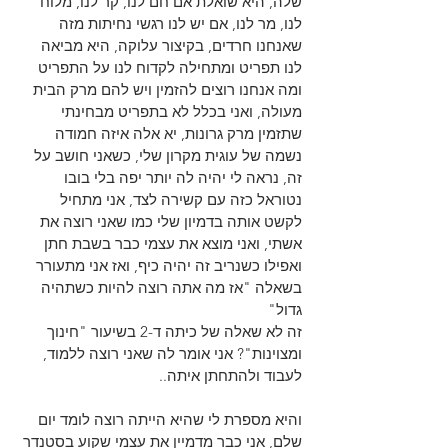
שלה, היא שואלת אם חם לנו, קר לנו, מלוח 
לנו, מר לנו, אם יש לנו רגשי נחיתות מזה 
שאנחנו חרדים, בקיצור עלוקה, היא מביאה 
לנו תפריט ומתחילה לקדוח לנו על התפריט 
ומה אנחנו רוצים להזמין ויש להם מרק הבית 
מעולה, ואני בכלל לא בתפריט מבחינתי 
שתזמין מרק גרונות, יא אלה איזה חמודה 
נשמה של עוגית מקרון שלי, כשאני חושב על 
זה, נראה לי יהיה לה יותר יפה בלי בובו 
נטוראל כזה עם קשירה לצד, אני מתחיל 
לקשט אותה בדמיון שלי כמו שאני רוצה את 
אשתי, ואני מוצא את עצמי כבר בשבת חתן 
ואפילו כשנריב זה יהיה כיף, ואז אני מתעורר 
בשאלה "אז מה אתה רוצה להיות כשתהיה 
גדול"
זה לא שאלה של כיתה ד-2 בשיעור "חינוך 
ומצוינות"? אני אומר לה שאני רוצה ללמוד, 
לעבוד ולהתחתן איתה..
והיא מספרת לי שהיא הייתה רוצה לומד יום 
שלם, אני כבר מדמיין את עצמי שקוע בסטנדר 