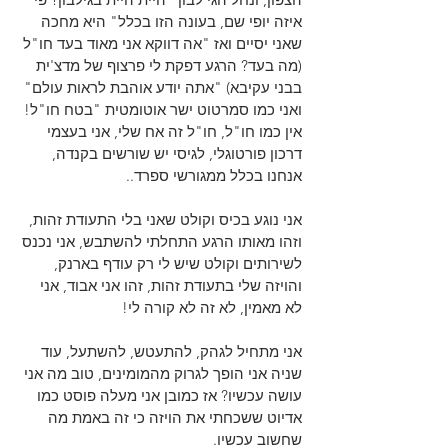
איזה יופי שם, בעונה הזו בכלל" היא מחכה 
שאני יסיים ואז "אה דווקא אני מאוד בעד חו"ל 
(מה בעד? הרגע דפקת לי פרצוף של מדצ'ית 
בבני עקיבא) "אתה יודע אוהבת לראות עולם" 
ואני כמו סמרטוט ישר אוטומטית "בטח חו"ל! 
אין כמו חו"ל, חו"ל זה אח שלי, אני בעצמי 
דרכון פורטוגלי, לגיסי יש שורשים בקנדה, 
אנחנו בכלל ממגורשי ספרד..
אני נוגע בכיס וקולט שאני בלי התעודת זהות, 
וזהו מאותו הרגע התחלתי להשתבש, אני נכנס 
לשירותים וקולט שיש לי רק עודף בארנק, 
והויזה שלי בתעודת זהות, זהו אני אבוד, אני 
לא מאמין, לא זה לא קורה לי!
אני מתחיל לגהק, להתעטש, להשתעל, עוד 
שניה אני הופך לגרוק מהמומינים, טוב מה אני 
עושה עכשיו? אז כמובן אני מעלה פוסט כמו 
אדיוט ששכחתי את הויזה כי זה באמת מה 
שחשוב עכשיו.