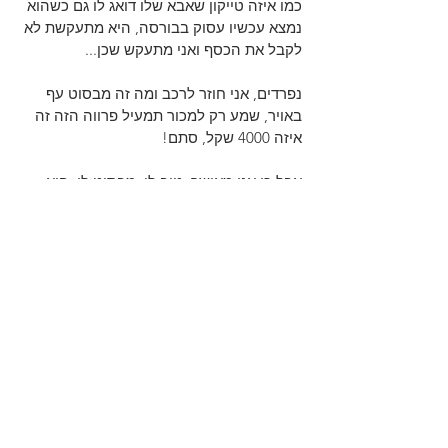
כמו איזה טייקון שאבא שלו דואג לו גם כשהוא 
נמצא עכשיו עסוק בבורסה, היא מתעקשת לא 
לקבל את הכסף ואני מתעקש שכן...
נפרדים, אני חוזר לרכב ומה זה מבסוט עף 
באויר, שמע רק למכור תמעיל פרווה הזה זה 
איזה 4000 שקל, סתם!
אבל כן אני מאושר, טוב לי, מבסוט לי, היא 
עדיין לא החזירה לי תשובה ובא לי למות! 