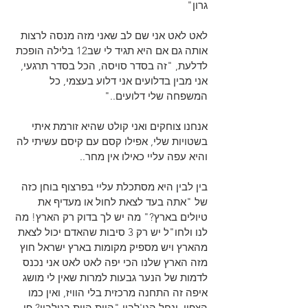
גרון"
לאט לאט אני שם לב שאני מזה מנסה לרצות 
אותה גם אם היא תגיד לי שב12 בלילה הופכת 
לדלעת, "זה בסדר סויסה, הכל בסדר תרגעי, 
אני מבין בדלועים אני דלוע בעצמי, כל 
המשפחה שלי דלועים.."
אנחנו צוחקים ואני קולט שהיא זורמת איתי 
בשטויות שלי, אפילו קסם עם קיסם עשיתי לה 
והיא עפה עליי כאילו אין מחר..
בין לבין היא מסתכלת עליי בפרצוף בוחן כזה 
של "אתה בעד לצאת לחול או מעדיף את 
טיולים בארץ?" מה יש לך בדוק רק הארץ! מה 
לנו ולחו"ל יש רק 3 סיבות שהאדם יכול לצאת 
מהארץ ויש מספיק מקומות בארץ ישראל חוץ 
מזה הארץ שלנו הכי יפה לאט לאט אני נכנס 
לדמות של הנער גבעות למרות שאין לי מושג 
איפה זה התחנה מרכזית בלי הוויז, ואין כמו 
הצפון, ונחל הגי'לבון "היית היית בגילבון? פי 