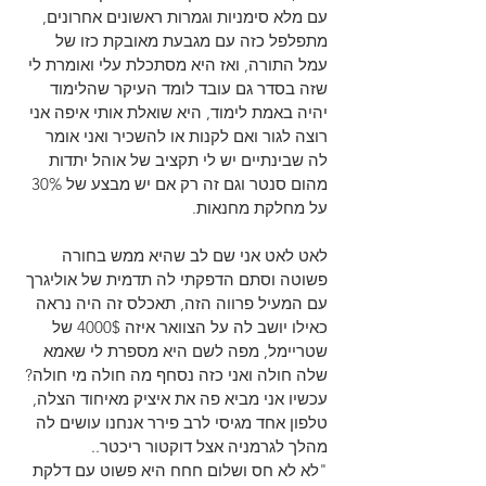
עם מלא סימניות וגמרות ראשונים אחרונים, 
מתפלפל כזה עם מגבעת מאובקת כזו של 
עמל התורה, ואז היא מסתכלת עלי ואומרת לי 
שזה בסדר גם עובד לומד העיקר שהלימוד 
יהיה באמת לימוד, היא שואלת אותי איפה אני 
רוצה לגור ואם לקנות או להשכיר ואני אומר 
לה שבינתיים יש לי תקציב של אוהל יתדות 
מהום סנטר וגם זה רק אם יש מבצע של 30% 
על מחלקת מחנאות.
לאט לאט אני שם לב שהיא ממש בחורה 
פשוטה וסתם הדפקתי לה תדמית של אוליגרך 
עם המעיל פרווה הזה, תאכלס זה היה נראה 
כאילו יושב לה על הצוואר איזה 4000$ של 
שטריימל, מפה לשם היא מספרת לי שאמא 
שלה חולה ואני כזה נסחף מה חולה מי חולה? 
עכשיו אני מביא פה את איציק מאיחוד הצלה, 
טלפון אחד מגיסי לרב פירר אנחנו עושים לה 
מהלך לגרמניה אצל דוקטור ריכטר..
"לא לא חס ושלום חחח היא פשוט עם דלקת 