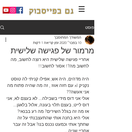
גם בפייסבוק
פוסט
המשודך המתוסבך
10 בפבר׳ 2020
זמן קריאה 1 דקות
מרמור של פגישה שלישית
אחריי פגישה שלישית היא רוצה לחשוב, מה 
לחשוב מה?! אסור לחשוב!! 
היה מדהים, היה אש, אפילו קניתי לה טוסט 
נקניק xl עם חזה אווז , זה מה שהיה פתוח מה 
אני אעשה??
אולי אני דוס מידי בשבילה... לא בעצם לא, אני 
דוס לייט, בעצם תלוי בעונה, אלול בלאגן...
אז מה זה בגלל השירים? מה רע בבנאי? 
אולי היא בחנה אותי שהתעצבנתי על זה 
שחתך אותי וכמעט נכנס בנו? אבל זה עבר 
אחריי שניה...