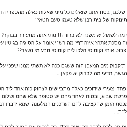
 שלכם, בטח אתם שואלים כל מיני שאלות כאלה מהספרי הדר
ינוקות של בית רבן שלא טעמו טעם חטא?"
 מה לשאול יא משנה לא ברורה!! מתי אתה מתעורר בבוקר? מי
מתעורר ב8? איזה מסכת אתה? איזה דף? מה רש"י אומר על הסוגיה בגיטין 
וט אותי וקוטוטי הלכו לים קוטוטי טבע מי נשאר??
י ת'קבוק מים המעפן הזה ששגם ככה לא תשתי ממנו שפכי עלי
גשר, תדעי מה לבדוק יא פקאן...
 פחד, צעירי שידוכים כאלה מתביישים לצחוק כזה אחד ליד הש
פרשת שבוע, ובטוח לאחד מהם יש סטופר שלא שחס ושלום 
4 שניות ממכסת הזמן שהקציבה להם השדכנים המלעונה, שמא ידברו דב