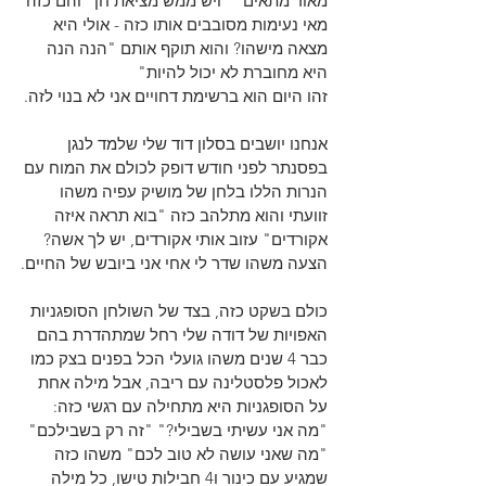
מאוד מתאים" "ויש ממש מציאת חן" והם כזה 
מאי נעימות מסובבים אותו כזה - אולי היא 
מצאה מישהו? והוא תוקף אותם "הנה הנה 
היא מחוברת לא יכול להיות"
זהו היום הוא ברשימת דחויים אני לא בנוי לזה.
אנחנו יושבים בסלון דוד שלי שלמד לנגן 
בפסנתר לפני חודש דופק לכולם את המוח עם 
הנרות הללו בלחן של מושיק עפיה משהו 
זוועתי והוא מתלהב כזה "בוא תראה איזה 
אקורדים" עזוב אותי אקורדים, יש לך אשה? 
הצעה משהו שדר לי אחי אני ביובש של החיים.
כולם בשקט כזה, בצד של השולחן הסופגניות 
האפויות של דודה שלי רחל שמתהדרת בהם 
כבר 4 שנים משהו גועלי הכל בפנים בצק כמו 
לאכול פלסטלינה עם ריבה, אבל מילה אחת 
על הסופגניות היא מתחילה עם רגשי כזה: 
"מה אני עשיתי בשבילי?" "זה רק בשבילכם" 
"מה שאני עושה לא טוב לכם" משהו כזה 
שמגיע עם כינור ו4 חבילות טישו, כל מילה 