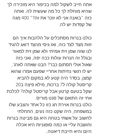
אתה חייב לשקול למה בכיפור היא מזכירה לך 
שהיא מוחלת לך כל מה שעשית לה, ואתה 
כזה "בואנה אני לא זוכר את זה?" 400 מגה 
של קפדות יש לה.
כולנו בנרות מסתכלים על הלהבות איך הם 
זזות מצד לצד כזה, ואז גיסי מהצד דואג להגיד 
לנו שזה שמן זית אמיתי ולא שמן זית למאור 
ובגלל זה הנרות עולות ככה יפה, ואני כזה 
שאול אולי תסתום כבר? הבנו שאתה לארג', 
יש לו רגשי נחיתות אחריי שפעם אמרו שהוא 
קמצן, בסדר היה קטע לא במקום להביא 
קריסטל קולה ל7 ברכות, מילא פיצה ב20 
שקל בטעם קרטון אבל קריסטל קולה? לכלכת 
אחי זה התואם של סנט מוריס.
כולנו בנרות אוירת חג כזו כל אחד והצבע שלו 
במשפחה, היה שקט כזה נעים, התחלתי 
לחשוב על אשתי בטחה היא גם מביטה בנרות 
וחושבת עליי או כמה סופגניות היא אכלה 
היום והיא חייבת דיאטה..