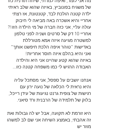
מה אני לומד, ואיפה למדתי, שיחה תורנית כזו 
של משגיח בפונוביץ, באיזה שהוא שלב ראיתי 
ילדה קטנה הולכת לבד, קטנטונת, אז רצתי 
אחריי והיא אשכרה באה מביאה לי חיבוק 
עולה עליי, אני כזה חברה של מי הילדה הזו!? 
אחריי 10 דק של סרטים ושניה לפני טלפון 
למשטרה מגיעה איזה אמא מטורללת 
באדישות "טוהר איפה הלכת חיפשנו אותך" 
ואני והיא בהלם איזה חוסר אחריות!
באיזה שהוא קטע שהיינו אני היא והילדה 
האבודה הרגיש לי כמו משפחה קטנה כזו... 
אנחנו יושבים על ספסל, אני מסתכל עליה 
והיא נראית לי הכלאה של נועה ירון עם 
רגישות של צופית גרנט נגיעות של עידן רייכל, 
בלוק של תלמידה של הרבנית ורד סיאני. 
היא זורמת לא תקועה, אבל יש לה גבולות ואת 
זה אהבתי, באמצע השיחה אני שם לב למשהו 
מוזר יש