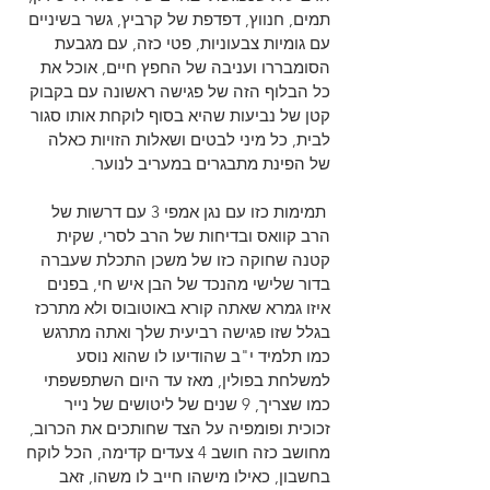
תמים, חנווץ, דפדפת של קרביץ, גשר בשיניים 
עם גומיות צבעוניות, פטי כזה, עם מגבעת 
הסומבררו ועניבה של החפץ חיים, אוכל את 
כל הבלוף הזה של פגישה ראשונה עם בקבוק 
קטן של נביעות שהיא בסוף לוקחת אותו סגור 
לבית, כל מיני לבטים ושאלות הזויות כאלה 
של הפינת מתבגרים במעריב לנוער.
 תמימות כזו עם נגן אמפי 3 עם דרשות של 
הרב קוואס ובדיחות של הרב לסרי, שקית 
קטנה שחוקה כזו של משכן התכלת שעברה 
בדור שלישי מהנכד של הבן איש חי, בפנים 
איזו גמרא שאתה קורא באוטובוס ולא מתרכז 
בגלל שזו פגישה רביעית שלך ואתה מתרגש 
כמו תלמיד י"ב שהודיעו לו שהוא נוסע 
למשלחת בפולין, מאז עד היום השתפשפתי 
כמו שצריך, 9 שנים של ליטושים של נייר 
זכוכית ופומפיה על הצד שחותכים את הכרוב, 
מחושב כזה חושב 4 צעדים קדימה, הכל לוקח 
בחשבון, כאילו מישהו חייב לו משהו, זאב 