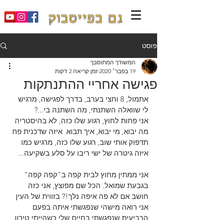
גם בפייסבוק
פוסט
המשודך המתוסבך
19 בפבר׳ 2020
זמן קריאה 2 דקות
פגישה אחריי ההתנתקות
אתמול, 8 וחצי בערב, בדרך לפגישה, מרגיש 
לי שוואלה השתנתי, מה השתנה בי...?
אני פחות לחוץ, רגוע שלו כזה, לא בהיסטריה 
מה יבוא, מי יבוא, איך תבוא  איזה שדכנית פח 
תדפוק אותי שוב, רגוע שלו כזה, מרגיש כמו 
איזה גיטרה של ישי ריבו על סלע בשקיעה...
אני ממתין מחוץ לבית קפה ב"קפה קפה" 
בגבעת שמואל. הכל שם מפוצץ, אני כזה 
חושב אם לא פה איפה נלך!? בזווית של העין 
אני רואה מישהי שנפגשתי איתה בפעם 
הרביעית שנפגשתי בחיים שלי כשהייתי טירון, 