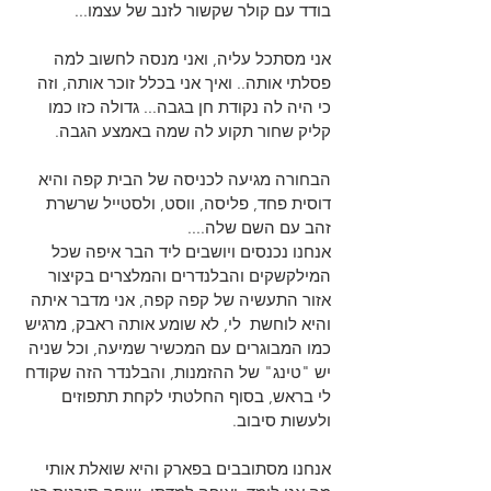
בודד עם קולר שקשור לזנב של עצמו...
אני מסתכל עליה, ואני מנסה לחשוב למה 
פסלתי אותה.. ואיך אני בכלל זוכר אותה, וזה 
כי היה לה נקודת חן בגבה... גדולה כזו כמו 
קליק שחור תקוע לה שמה באמצע הגבה.
הבחורה מגיעה לכניסה של הבית קפה והיא 
דוסית פחד, פליסה, ווסט, ולסטייל שרשרת 
זהב עם השם שלה....
אנחנו נכנסים ויושבים ליד הבר איפה שכל 
המילקשקים והבלנדרים והמלצרים בקיצור 
אזור התעשיה של קפה קפה, אני מדבר איתה 
והיא לוחשת  לי, לא שומע אותה ראבק, מרגיש 
כמו המבוגרים עם המכשיר שמיעה, וכל שניה 
יש "טינג" של ההזמנות, והבלנדר הזה שקודח 
לי בראש, בסוף החלטתי לקחת תתפוזים 
ולעשות סיבוב.
אנחנו מסתובבים בפארק והיא שואלת אותי 