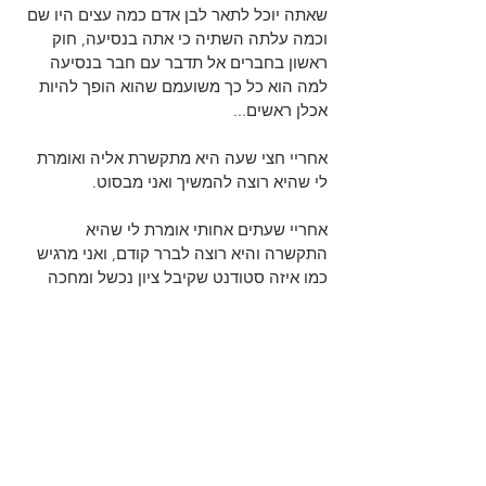
שאתה יוכל לתאר לבן אדם כמה עצים היו שם 
וכמה עלתה השתיה כי אתה בנסיעה, חוק 
ראשון בחברים אל תדבר עם חבר בנסיעה 
למה הוא כל כך משועמם שהוא הופך להיות 
אכלן ראשים...
אחריי חצי שעה היא מתקשרת אליה ואומרת 
לי שהיא רוצה להמשיך ואני מבסוט.
אחריי שעתים אחותי אומרת לי שהיא 
התקשרה והיא רוצה לברר קודם, ואני מרגיש 
כמו איזה סטודנט שקיבל ציון נכשל ומחכה 
לפקטור...
למחרת היא אומרת לה שהיא מוותרת על 
בירורים ורוצה להמשיך, ובצהריים היא 
מתקשרת לאחותי לבקש שמספר של שני 
חברים שלי, ושם זהו ברח לי הקלאצ!
מה אני מריונטה? שתסגר על החיים שלה 