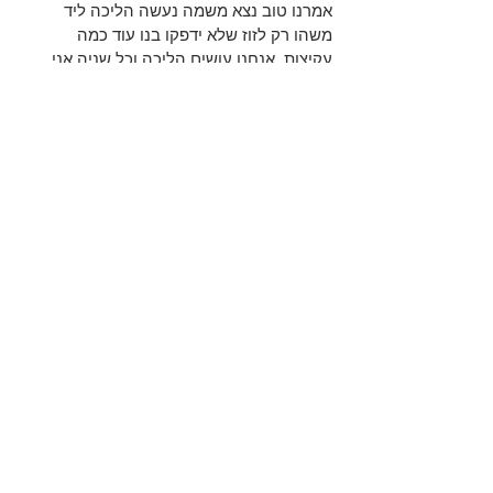
אמרנו טוב נצא משמה נעשה הליכה ליד 
משהו רק לזוז שלא ידפקו בנו עוד כמה 
עקיצות, אנחנו עושים הליכה וכל שניה אני 
מגרד את הרגל והיא מגרדת את העין, ירד לי 
כל החשק לפגישה, בהתחלה צחקנו קצת על 
זה אבל אחריי זה היא כבר איבדה את 
התחילה להתחרפן לי שמה ולדמיין שיתושים 
רודפים אחריה...
החלטנו שנדחה את הפגישה ליום אחר, ופעם 
ראשונה שאני עושה דבר כזה, אבל איך אפשר 
להתנהל ככה...
אני חוזר לבית אני מראה את זה לחבר של 
אבא שלי הוא אומר לי זה לא יתושים זה 
עקיצות של פשפשים, פתאום אני נזכר שהוא 
סיפר לנו שילדה לו שם חתולה ממש לידנו, 
מסתבר שהפשפשים אוכלים של השיליה של 
החתולה.