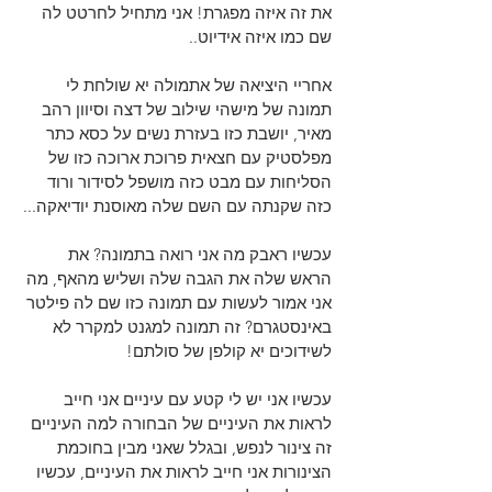
את זה איזה מפגרת! אני מתחיל לחרטט לה 
שם כמו איזה אידיוט..
אחריי היציאה של אתמולה יא שולחת לי 
תמונה של מישהי שילוב של דצה וסיוון רהב 
מאיר, יושבת כזו בעזרת נשים על כסא כתר 
מפלסטיק עם חצאית פרוכת ארוכה כזו של 
הסליחות עם מבט כזה מושפל לסידור ורוד 
כזה שקנתה עם השם שלה מאוסנת יודיאקה...
עכשיו ראבק מה אני רואה בתמונה? את 
הראש שלה את הגבה שלה ושליש מהאף, מה 
אני אמור לעשות עם תמונה כזו שם לה פילטר 
באינסטגרם? זה תמונה למגנט למקרר לא 
לשידוכים יא קולפן של סולתם!
עכשיו אני יש לי קטע עם עיניים אני חייב 
לראות את העיניים של הבחורה למה העיניים 
זה צינור לנפש, ובגלל שאני מבין בחוכמת 
הצינורות אני חייב לראות את העיניים, עכשיו 