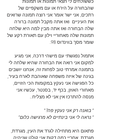
כששולחים לי חצאי תמונות או תמונות 
שהבחורה על הירח או עם משקפיים של 
רתכים, אני ישר אומר אני רוצה תמונה שרואים 
את העיניים  ואז אתה מקבל תמונה ברורה 
שלה הבחורה ואז אתה מבין למה היא שלחה 
תמונות שלה מאחוריי וילון עם תאורת רקע של 
שומר מסך בווינדוס 98.
אתמול נפגשתי עם מישהי דרכה, אני מגיע 
למקום אני רואה את הבחורה שהיא שלחה לי 
בתמונה אמרתי טוב לפחות זה, אנחנו יושבים 
בגינה של איזה משפחה שאוהבת לארח בעיר, 
כל הפגישה אני נעקץ במקומות הכי הזויים, 
מאחורי האוזן, בכף יד, בסנטר, עכשיו אני 
מנסה להתרכז אין אני לא מצליח..
"בואנה רק אני נעקץ פה?"
"נראה לי אני בינתיים לא מרגישה כלום"
פתאום היא מתחילה לגרד את העין, מגרדת, 
מגרדת, אחריי כמה דקות אני קולט שניהיה 