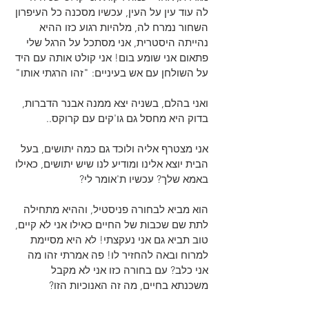
לה עוד עין על העין, עכשיו מסכנה כל העיפרון 
השחור נמרח לה, מלהיות רגוע כזו ההיא 
נהייתה היסטרית, אני מסתכל על הרגל שלי 
פתאום אני שומע בום! אני קולט אותה עם היד 
על השולחן עם אש בעיניים: "זהו הרגתי אותו"
ואני בהלם, בשניה יצא ממנה אבנר הדברות, 
בדוק היא מחסל גם גו'קים עם קרוקס..
אני מצטרף אליה ולוכד גם כמה יתושים, בעל 
הבית יוצא אלינו ומודיע לנו שיש יתושים, כאילו 
באמא שלך? עכשיו ת'אומר לי?
הוא מביא לבחורה פניסטיל, וההיא מתחילה 
לתת שם שכבות של החיים כאילו אני לא קיים, 
טוב תביא גם אני נעקצתי! לא היא מסיימת 
למרוח ובאה להחזיר לו! פה אמרתי זהו מה 
אני כלב? עם בחורה כזו אני לא מקבל 
משכנתא בחיים, מה זה האנוכיות הזו?