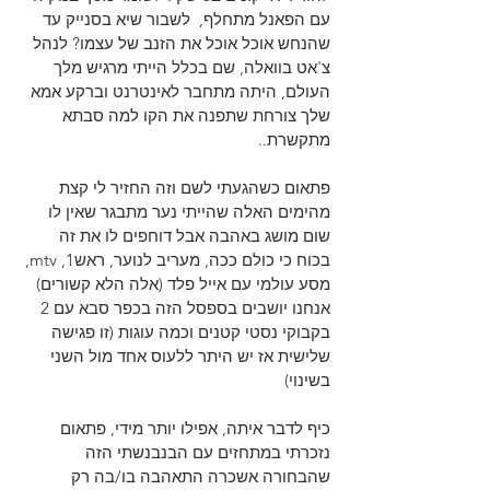
עם הפאנל מתחלף,  לשבור שיא בסנייק עד 
שהנחש אוכל אוכל את הזנב של עצמו? לנהל 
צ'אט בוואלה, שם בכלל הייתי מרגיש מלך 
העולם, היתה מתחבר לאינטרנט וברקע אמא 
שלך צורחת שתפנה את הקו למה סבתא 
מתקשרת..
פתאום כשהגעתי לשם וזה החזיר לי קצת 
מהימים האלה שהייתי נער מתבגר שאין לו 
שום מושג באהבה אבל דוחפים לו את זה 
בכוח כי כולם ככה, מעריב לנוער, ראש1, mtv, 
מסע עולמי עם אייל פלד (אלה הלא קשורים)
אנחנו יושבים בספסל הזה בכפר סבא עם 2 
בקבוקי נסטי קטנים וכמה עוגות (זו פגישה 
שלישית אז יש היתר ללעוס אחד מול השני 
בשינוי)
כיף לדבר איתה, אפילו יותר מידי, פתאום 
נזכרתי במתחזים עם הבנבנשתי הזה 
שהבחורה אשכרה התאהבה בו/בה רק 