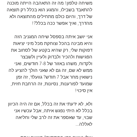
משיחה טלפון! מה זה התאהבה הייתה מוכנה 
להתאבד בשבילו, והמגע הוא בכלל רק תוצאה 
של דרך, והיום כולם מתחילים מהתוצאה ולא 
מהדרך, ואיך אפשר ככה בכלל?!
אני יושב איתה בספסל שיחה המגניב הזה 
והיא מבינה בהכל וצוחקת מכל מיני יציאות 
דפוקות שלי, רק שהיא בקטע של לסחוב את 
הפגישות ולהכיר ולבדוק ולעיין ולשבצר 
ולקדוח, משהו באזור של 7-8 חודשים, ואני 
ממש לא שם, זה גם לא שאני הולך להציע לה 
נישואין מחר אבל 7 חודש? גוועלד, זה זמן 
שמועד לפורענות, נסיונות, זה הרחבת חזית, 
אין סיכוי!
ולא, לא ידעתי את זה בכלל, אם זה היה הכיוון 
בכלל לא היתי נפגש איתה, אבל עכשיו אני 
שבוי, עד שאספר את זה לרב שלי וחליאה 
לאללה...