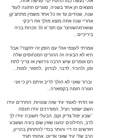
אולי נעשה כמו החסידים? פגישה אחת, 
מוצאים חן אחד בשניה, סוגרים חתונה לעוד 
שנה, שנתיים,עד אז כל אחד משמין מתחצ'קן 
אחריי שנה אתה מוצא מולך את ריבקי 
שווארמהשוויצר עם תמ"א 38 וזכויות בניה 
ביריכיים...
אמרתי לעצמי אולי עם הזמן זה יתקצר? אבל 
היא לא הבעיה זה ההורים המנחוסים שלה 
הם אומרים שיש הרבה גירושין אז צריך לתת 
זמן, ולהכיר, לדבר, לבדוק  ,לחפור, למות...
 וברור שאני לא הולך לריב איתם רק כי אני 
חגורה חומה בקפוארה...
אז הדתי לאומי יגיד שזה שטויות, החרדים יגידו 
השם ישמור ויציל, המודרנים יגידו תנסה 
"שבע יפול צדיק וקם, הבעלי תשובה יגידו לך 
לרב, החילונים יטענו שאין שום בעיה וששבע 
חודשים זה דיי והותר בכדי להתחתן בהריון, 
הרב שלי יגיד שאני אדיוט, אחותי תגיד 