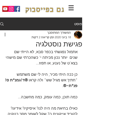
גם בפייסבוק
פוסט
המשודך המתוסבך
18 ביוני 2020
זמן קריאה 2 דקות
פגישת נוסטלגיה
אתמול נפגשתי בכפר סבא, לא הייתי שם 
שנים  יותר נכון מכיתה י' כשהכרתי שם מישהי 
בצא'ט של נענע, או תפוז...
כן ככה היתי מכיר, היה לי שם משתמש 
"חתיך אש מגיל שש" ולה קראו 
®ד!גמנ*ת ס!
פנ*ת~®
.
כמה תוכן, כמה עומק, כמה מחשבה...
כאילו בחיאת מה היה לנו? איסיקיו? אידיגו? 
להוריד אייקונים ב3 שקל לשומר מסך בנוקיה 