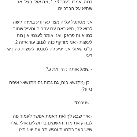
כמה, אמרו בערך 1.73, וזה אולי בצל. או 
שהיא על הברכיים.
אני מסתכל עליה מצד לא יודע באיזה גישה 
לבוא לה, היא באה עם עקבים ומעיל שחור 
כמו איזה פראק, ואני אומר לעצמי אין מה 
לעשות - אני מזדקף כזה לגנוב עוד איזה 2 
ס"מ שאולי אני יגיע לה לסנטר לעשות לה דיגי 
דיגי..
- שואל אותה : היי את ג.?
- כן (מתנשא כזה, גם גבוה גם מתנשא? איפה 
נגיע?)
- שניכנס?
- איך שבא לך (את האמת אפשר לעמוד פה 
לבדוק את מדד הגשמים בירושלים אולי נגלה 
שיש פער בתחזית ונגיש תביעה יצוגית?)