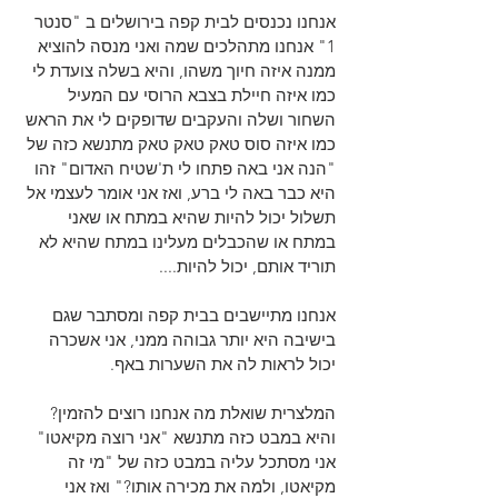
אנחנו נכנסים לבית קפה בירושלים ב "סנטר 
1" אנחנו מתהלכים שמה ואני מנסה להוציא 
ממנה איזה חיוך משהו, והיא בשלה צועדת לי 
כמו איזה חיילת בצבא הרוסי עם המעיל 
השחור ושלה והעקבים שדופקים לי את הראש 
כמו איזה סוס טאק טאק טאק מתנשא כזה של 
"הנה אני באה פתחו לי ת'שטיח האדום" זהו 
היא כבר באה לי ברע, ואז אני אומר לעצמי אל 
תשלול יכול להיות שהיא במתח או שאני 
במתח או שהכבלים מעלינו במתח שהיא לא 
תוריד אותם, יכול להיות....
אנחנו מתיישבים בבית קפה ומסתבר שגם 
בישיבה היא יותר גבוהה ממני, אני אשכרה 
יכול לראות לה את השערות באף.
המלצרית שואלת מה אנחנו רוצים להזמין? 
והיא במבט כזה מתנשא "אני רוצה מקיאטו" 
אני מסתכל עליה במבט כזה של "מי זה 
מקיאטו, ולמה את מכירה אותו?" ואז אני 