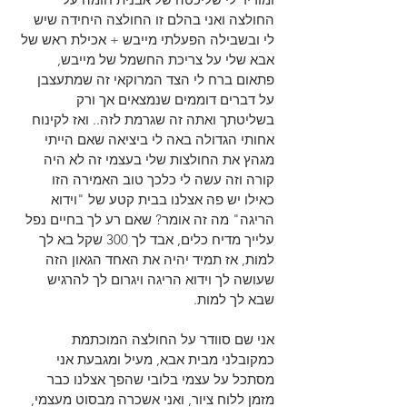
החולצה ואני בהלם זו החולצה היחידה שיש 
לי ובשבילה הפעלתי מייבש + אכילת ראש של 
אבא שלי על צריכת החשמל של מייבש, 
פתאום ברח לי הצד המרוקאי זה שמתעצבן 
על דברים דוממים שנמצאים אך ורק 
בשליטתך ואתה זה שגרמת לזה.. ואז לקינוח 
אחותי הגדולה באה לי ביציאה שאם הייתי 
מגהץ את החולצות שלי בעצמי זה לא היה 
קורה וזה עשה לי כלכך טוב האמירה הזו 
כאילו יש פה אצלנו בבית קטע של "וידוא 
הריגה" מה זה אומר? שאם רע לך בחיים נפל 
עלייך מדיח כלים, אבד לך 300 שקל בא לך 
למות, אז תמיד יהיה את האחד הגאון הזה 
שעושה לך וידוא הריגה ויגרום לך להרגיש 
שבא לך למות.
אני שם סוודר על החולצה המוכתמת 
כמקובלני מבית אבא, מעיל ומגבעת אני 
מסתכל על עצמי בלובי שהפך אצלנו כבר 
מזמן ללוח ציור, ואני אשכרה מבסוט מעצמי, 