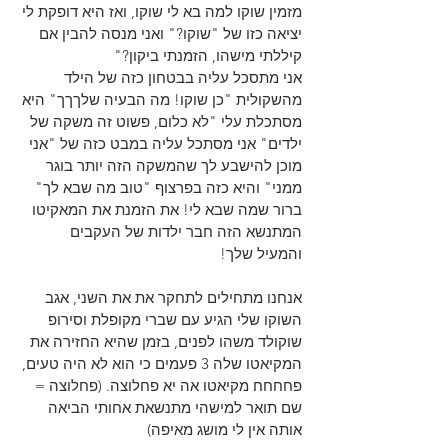
מזמין שוקו למה בא לי שוקו, ואז היא דופקת לי 
יציאה כזו של "שוקו?" ואני מנסה להבין אם 
קיללתי מישהו, הזמנתי ביקון?"
אני מתסכל עליה בבטחון כזה של הילד 
מהשקולית "כן שוקו! מה הבעיה שלךךך" היא 
מסתכלת עלי "לא כלום, פשוט זה משקה של 
ילדים" אני מסתכל עליה במבט כזה של "אני 
מוכן להישבע לך שהמשקה הזה יותר בוגר 
ממני" והיא כזה בפרצוף "טוב מה שבא לך" 
ברור שמה שבא לי! את הזמנת את המאקיטו 
המתנשא הזה חבר ילדות של העקבים 
והמעיל שלך!
אנחנו מתחילים לתחקר את את השני, אגב 
השוקו שלי הגיע עם שברי מקופלת וסירופ 
שוקולד משהו לפנים, בזמן שהיא החזירה את 
המקיאטו שלה 3 פעמים כי הוא לא היה טעים, 
פחחחח מקיאטו אה יא פחלוצה. (פחלוצה = 
שם תואר למישהי מתנשאת אחותי הביאה 
אותה אין לי מושג מאיפה)