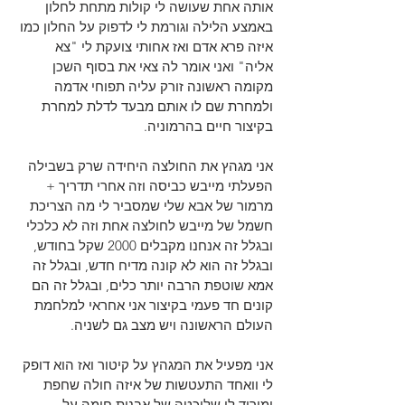
אותה אחת שעושה לי קולות מתחת לחלון 
באמצע הלילה וגורמת לי לדפוק על החלון כמו 
איזה פרא אדם ואז אחותי צועקת לי "צא 
אליה" ואני אומר לה צאי את בסוף השכן 
מקומה ראשונה זורק עליה תפוחי אדמה 
ולמחרת שם לו אותם מבעד לדלת למחרת 
בקיצור חיים בהרמוניה.
אני מגהץ את החולצה היחידה שרק בשבילה 
הפעלתי מייבש כביסה וזה אחרי תדריך + 
מרמור של אבא שלי שמסביר לי מה הצריכת 
חשמל של מייבש לחולצה אחת וזה לא כלכלי 
ובגלל זה אנחנו מקבלים 2000 שקל בחודש, 
ובגלל זה הוא לא קונה מדיח חדש, ובגלל זה 
אמא שוטפת הרבה יותר כלים, ובגלל זה הם 
קונים חד פעמי בקיצור אני אחראי למלחמת 
העולם הראשונה ויש מצב גם לשניה.
אני מפעיל את המגהץ על קיטור ואז הוא דופק 
לי וואחד התעטשות של איזה חולה שחפת 
ומוריד לי שליכטה של אבנית חומה על 