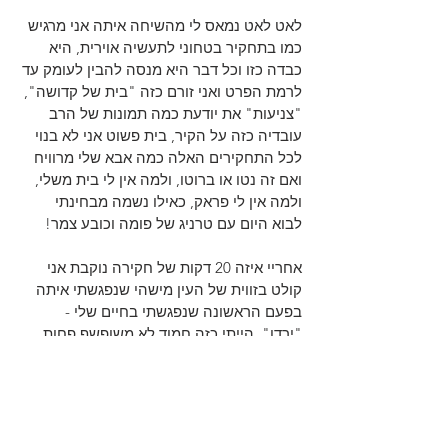
לאט לאט נמאס לי מהשיחה איתה אני מרגיש 
כמו בתחקיר בטחוני לתעשיה אוירית, היא 
כבדה כזו וכל דבר היא מנסה להבין לעומק עד 
לרמת הפרט ואני זורם כזה "בית של קדושה", 
"צניעות" את יודעת כמה תמונות של הרב 
עובדיה כזה על הקיר, בית פשוט אני לא בנוי 
לכל התחקירים האלה כמה אבא שלי מרוויח 
ואם זה נטו או ברוטו, ולמה אין לי בית משלי, 
ולמה אין לי פראק, כאילו נשמה מבחינתי 
לבוא היום עם טרניג של פומה וכובע צמר!
אחריי איזה 20 דקות של חקירה נוקבת אני 
קולט בזווית של העין מישהי שנפגשתי איתה 
בפעם הראשונה שנפגשתי בחיים שלי - 
"ירדן". הייתי כזה חמוד לא משופשף פחות 
בררן פחות דפוק יותר אנושי.
אז למה לא המשכתי? היא הייתה מלאה, 
בסדר לא משהו קיצוני אבל הייתי בטוח שאני 
להיט ובפגישה הבאה אני מתחתן כאילו 