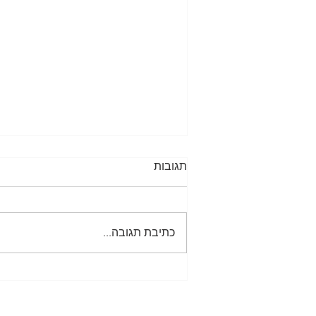
תגובות
כתיבת תגובה...
המשודך המתוסבך 4!!!!