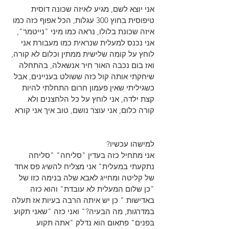
אני יוצא לשם, מגיע לאיזה שכונה דוסית 
טיפוסית בחוץ 300 עגלות, הכל אפוף כזה כמו 
איזה שכונת בלולו, נראה כמו מיני "נייטמר", 
אני נכנס למעלית שנראית כמו מעבורת אני 
לוחץ על קומה שלישית ממתין וכלום לא קורה, 
ואז בום נכבה האור חיר אנשאלה, בהתחלה 
שיחקתי אותה קול כזה ששולט בעניינים, אבל 
כשגיליתי שאין פעמון חרום התחלתי להיות 
קצת ילדה, אני לוחץ על כל הלחצנים ולא 
קורה כלום, אני עוצר נושם, טוב איך אני קורא 
למישהו עכשיו?
אני מתחיל כזה בעדין "סליחה" "סליחה 
נתקעתי במעלית" אני מצליח להשיג פס אחד 
של קליטה ומחייג לאבא שלה בנימה כזו של 
"כן שלום המעלית לא עובדת" והוא כזה 
באדישות " כן יש איתה הרבה בעיות אז תעלה 
במדרגות, מה הבעיה?" ואני כזה "שאני תקוע 
בפנים" פתאום הוא נדלק "אתה תקוע 