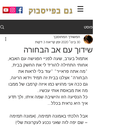
גם בפייסבוק
פוסט
המשודך המתוסבך
30 בינו׳ 2020
זמן קריאה 3 דקות
שידוך עם אב הבחורה
אתמול בערב, שעה לפניי הפגישה עם האבא, 
אחותי התחילה להוריד לי את החשק בבית, 
"מה אתה פראייר" "עוד בלי לראות את 
הבחורה" אצלנו בבית זה תמיד וידוא הריגה, 
גם ככה אני מרגיש כמו איזה קרמבו של ממבו 
מה את מבאסת אותי עכשיו..
כל הנסיעה הזו והישיבה שמה איתו, ולך תדע 
איך היא נראית בכלל...
אבל הלכתי באמונה תמימה, (אמונה תמימה 
= שם יפה לזה שאני נכנע לעקרונות שלי)