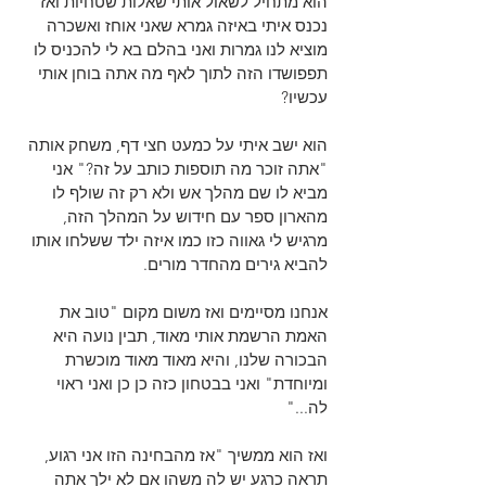
הוא מתחיל לשאול אותי שאלות שטחיות ואז 
נכנס איתי באיזה גמרא שאני אוחז ואשכרה 
מוציא לנו גמרות ואני בהלם בא לי להכניס לו 
תפפושדו הזה לתוך לאף מה אתה בוחן אותי 
עכשיו?
הוא ישב איתי על כמעט חצי דף, משחק אותה 
"אתה זוכר מה תוספות כותב על זה?" אני 
מביא לו שם מהלך אש ולא רק זה שולף לו 
מהארון ספר עם חידוש על המהלך הזה, 
מרגיש לי גאווה כזו כמו איזה ילד ששלחו אותו 
להביא גירים מהחדר מורים.
אנחנו מסיימים ואז משום מקום "טוב את 
האמת הרשמת אותי מאוד, תבין נועה היא 
הבכורה שלנו, והיא מאוד מאוד מוכשרת 
ומיוחדת" ואני בבטחון כזה כן כן ואני ראוי 
לה..." 
ואז הוא ממשיך "אז מהבחינה הזו אני רגוע, 
תראה כרגע יש לה משהו אם לא ילך אתה 