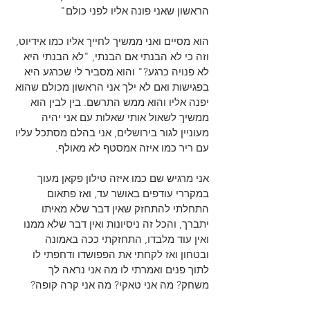
הראשון שאני פונה אליו לפני כולם"
הוא מסיים ואני ממשיך לחייך אליו כמו אידיוט, 
וזה כי לא הבנתי אם הבנתי, "לא הבנתי היא 
לא פנויה כרגע?" והוא מסביר לי שכרגע היא 
בפגישות ואם לא ילך אני הראשון מכולם שהוא 
יפנה אליו והוא ממש התרשם. בין לבין הוא 
ממשיך לשאול אותי שאלות עם אני יהיה 
מעוניין לגור בירושלים, אני בהלם מסתכל עליו 
עם ריר כמו איזה אמסטף לא מאולף.
אני מרגיש שם כמו איזה טילון פקאן מעוך 
במקררי עודפים באושר עד, ואז פתאום 
התחלתי להתחזק שאין דבר שלא מאיתו 
יתברך, והכל זה ניסיונות ואין דבר שלא ממנו 
ואין עוד מלבדו, התחזקתי ככה באמונה 
ובטחון ואז לקחתי את הפפושדו ודחפתי לו 
לתוך פנים ואמרתי לו מה אני נראה לך 
משחק? מה אני טאקי? מה אני קרה קופה? 