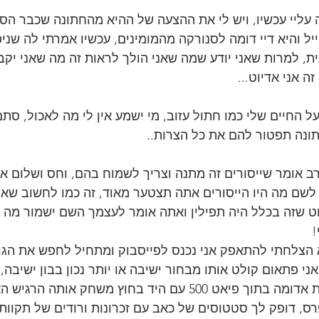
אה עליי עכשיו, ויש לי את ההצעה של ההיא מהחתונה שכבר הס
ל והיא דיי דומה לסנורקה מהמומינים, עכשיו אמרתי לה שניפ
ת, למרות שאני יודע שמה שאני הולך לראות זה מה שאני יקבל
ה אני אדיוט...
 החיים שלי כמו חתול עזוב, מי ישמע אין לי מה לאכול, סת
ונה תפטור להם את כל הצרות..
הרב אומר שייסורים זה מתנה וצריך לשמוח בהם, וחס ושלום א
ריי 120 תגלה לשם מה היו הייסורים אתה תצטער מאוד, זה כמו לחשוב ש
ט שזה בכלל היה תפילין ואתה אומר לעצמך השם ישמור מה ע
!
א הצלחתי להתאפק אני נכנס לפייסבוק ומתחיל לחפש את הג
 אני פתאום קולט אותו מבחור ישיבה או יותר נכון בבון ישיבה,
רזה עם חולצת משבצות אדומה בתוך פיאט 500 עם היד בחוץ משחק א
רס, דופק לך סטטוסים של כאב עם זכרונות ורודים של תקוות 