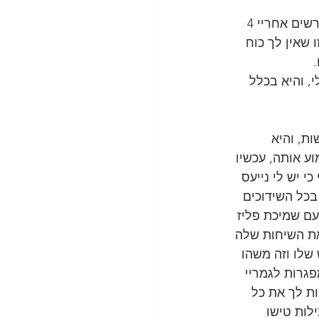
אני יוצא בחוץ עונה, אני שומע בצד השני מישהי שפעם נפגשתי איתה וזרקה אותי לקרשים אחריי 4 
ו שאין לך כוח 
, והיא בכלל 
ת, והיא 
ע אותה, עכשיו 
י יש לי נייעס 
בכל השידוכים 
ם שמיכת פליז 
את השיחות שלה 
שלו וזה משהו 
פגרות לגמריי
ות לך את כל 
לי חלב נוכרי באושר עד, כל שבוע אבא שלי קונה עוד 5 חבילות טישו 