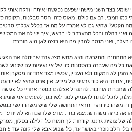
עות הייתי כמו זומבי, רב עם כולם, מאוס כזה, חסר סבלנות, תקופה כז
 מה הקטע? שהיא גם לא אמרה על מה אז בכלל אכלתי סרטים.
 ואני בהלם והכל מתערבב לי בראש, איך יש לה את המס שלי
 בעלה, ואני מנסה להבין מה היא רוצה לאן היא חותרת..
יא התחתנה והתגרשה והיא ממש מצטערת שביטלה את הפגישו
ת כל מה שעברה בהססנות כזו של אי נעימות עם שכנוע לשמו
א הזמן לא המקום ולא העניין, עכשיו מצד אחד זה מסקרן אותי כ
, אחותי היא כור גרעיני של מידע, אין פרט שהיא לא יודעת 
ה שחברות אוהבות להתנחל אצלהם בספה אחריי כל פגישה ע
נזלת, לרכל לנתח להעמיק לסנן לשרבט, לפעמים אני שומע 
זה משהו כירורגי "תראי התחושה שלי שיש משהו רגשי בנפש 
ראה כי זה משהו שנמצא בתת מודע שלו וגם הוא לא יודע" מ
כאלה של צופית גרנט, קודחות לך תמוח כל הלילה בסלון, מפרק
העוגיות לואקר שמצאת ב