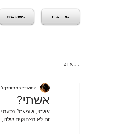
עמוד הבית
רכישת הספר
ג
All Posts
המשודך המתוסבך
10 במרץ 
אשתי?
אשתי, שומעת? נסעתי ע
זה לא הצחוקים שלנו, ה