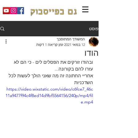
גם בפייסבוק
פוסט
המשודך המתוסבך
12 במאי 2021
זמן קריאה 1 דקות
הודו
ובהודו זורקים את הפסלים לים - כי הם לא 
עזרו להם בקורונה...                  
אחריי החתונה זה מה שאני הולך לעשות לכל 
השדכניות
https://video.wixstatic.com/video/c6fce7_46c
11a9477f94c4f8ed14d9bf5564156/240p/mp4/fil
e.mp4