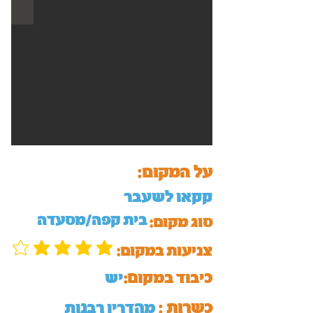
על המקום:
קקאו לשעבר
בית קפה/מסעדה
סוג מקום:
:צניעות במקום
כיבוד במקום:
יש
כשרות :
מהדרין רבנות