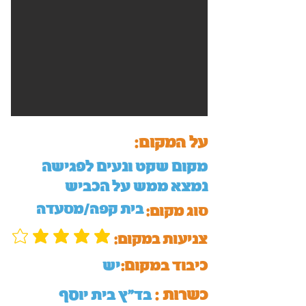
על המקום:
מקום שקט ונעים לפגישה
נמצא ממש על הכביש
בית קפה/מסעדה
סוג מקום:
:צניעות במקום
כיבוד במקום:
יש
כשרות :
בד"ץ בית יוסף