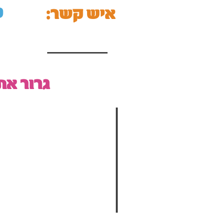
9
:איש קשר
גרור א