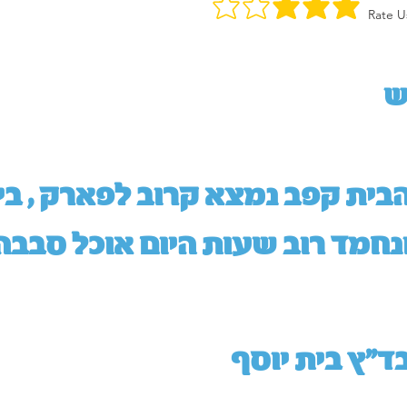
Rate U
ש
בית קפב נמצא קרוב לפארק , ב
נחמד רוב שעות היום אוכל סבבה
ד"ץ בית יוסף