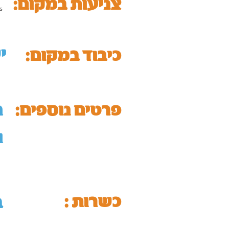
:צניעות במקום
s
י
כיבוד במקום:
:פרטים נוספים
ה
ו
כשרות :
ב