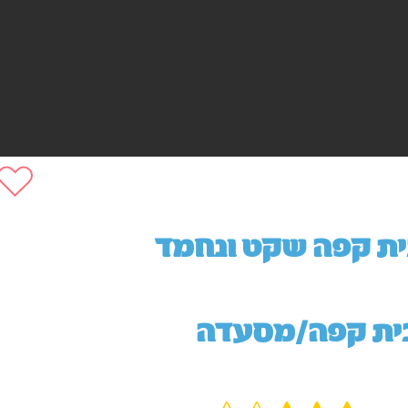
ית קפה שקט ונחמד
ית קפה/מסעדה