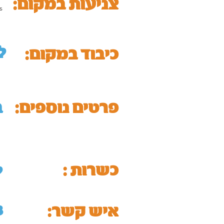
:צניעות במקום
s
ל
כיבוד במקום:
:פרטים נוספים
ב
כשרות :
ל
3
:איש קשר