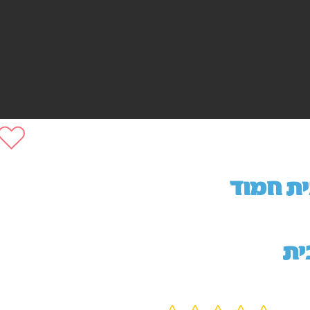
ת חמוד
ית