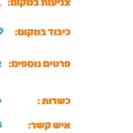
:צניעות במקום
s
ל
כיבוד במקום:
:פרטים נוספים
א
כשרות :
ל
5
:איש קשר