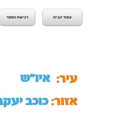
עמוד הבית
רכישת הספר
ג
איו"ש
עיר:
אזור:
כוכב יעקב