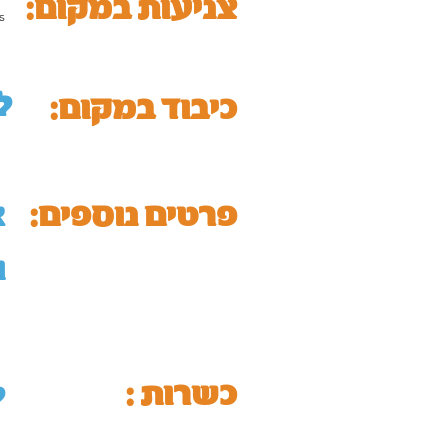
:צניעות במקום
s
ל
כיבוד במקום:
:פרטים נוספים
א
ו
כשרות :
ל