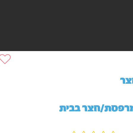
צר
רפסת/חצר בבית