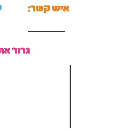
ש
:איש קשר
גרור א