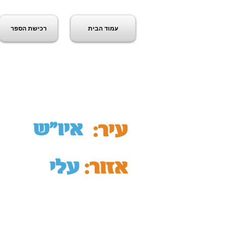
עמוד הבית
רכישת הספר
ג
איו"ש
עיר:
אזור:
עלי