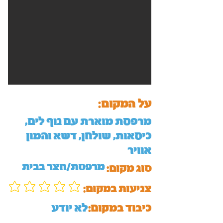
על המקום:
מרפסת מוארת עם נוף לים,
כיסאות, שולחן, דשא והמון
אוויר
מרפסת/חצר בבית
סוג מקום:
:צניעות במקום
כיבוד במקום:
לא יודע