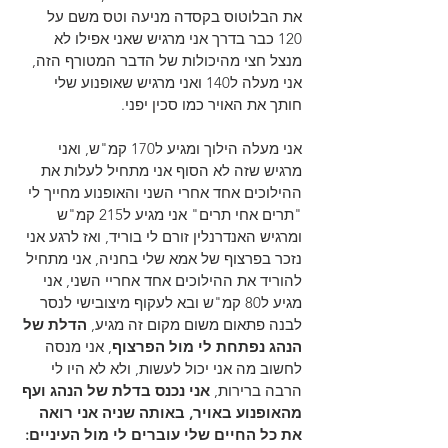
את הבלוטוס בקסדה מניעה וטס משם על 
120 כבר בדרך אני מרגיש שאני אפילו לא 
מנצל חצי מהיכולות של הדבר המטורף הזה, 
אני מעלה ל140 ואני מרגיש שאופנוע שלי 
חותך את האויר כמו סכין יפני.
אני מעלה הילוך ומגיע ל170 קמ"ש, ואני 
מרגיש שזה לא הסוף אני מתחיל לעלות את 
ההילוכים אחד אחרי השני והאופנוע מחייך לי 
"תרים אחי תרים" אני מגיע ל215 קמ"ש 
ומרגיש האנדרנלין זורם לי בוריד, ואז לרגע אני 
נזכר בפרצוף של אמא שלי בחניה, אני מתחיל 
להוריד את ההילוכים אחד אחריי השני, אני 
מגיע ל80 קמ"ש ובא לעקוף מיצובישי לנסר 
לבנה פתאום משום מקום זה מגיע, 
הדלת של 
הנהג נפתחת לי מול הפרצוף
, אני מנסה 
לחשוב מה אני יכול לעשות, ולא לא היו לי 
הרבה ברירות, 
אני נכנס בדלת של הנהג ועף 
מהאופנוע באויר, באותה שניה אני רואה 
את כל החיים שלי עוברים לי מול העיניים: 