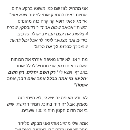
אני מתחיל לזוז שם כמו משוגע ברקע אחים 
ואחיות באים להחזיק אותי למיטה שלא אזוז"
ואז מגיע אלי רופא קר קרח כזה מהונדס 
רגשית 
"אליאב שלום אני ד"ר רדובסקי, שברת 
4 צלעות, את עצם הבריח, יש לך סדקים 
בידיים ואני מצטער לומר לך אבל יכול להיות 
שנצטרך 
לכרות לך את הרגל
"
מה!? אני לא יודע מאיפה אזרתי את הכוחות 
האלה באותו רגע, אני מתחיל לקלל אותו 
באטרף, ויוצא לי 
"רק השם יחליט, רק השם 
יחליט! מי אתה בכלל אתה שום דבר, אתה 
אפס!!"
לא יודע מאיפה זה יצא לי, לא הייתי כזה 
מאמין, אבל זה היה בתוכי, תמיד הרגשתי שיש 
בי את הדוס הקטן הזה מ 100 שערים.
אמא שלי מרגיע אותי ואני מבקש סליחה 
מהרופא ואני מסביר לו באמונה כזאת של 