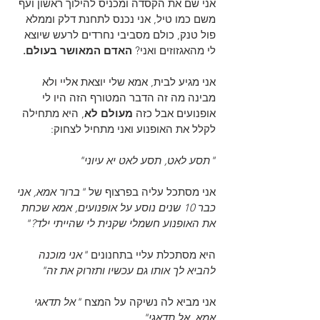
אני שם את הקסדה ומכניס להילוך ראשון ועף 
משם כמו טיל, אני נכנס לתחנת דלק וממלא 
פול טנק, כולם מסביבי נחרדים לרעש שיוצא 
לי מהאגזוזים ואני? 
האדם המאושר בעולם.
אני מגיע לבית, אמא שלי יוצאת אליי ולא 
מבינה מה זה הדבר המטורף הזה היו לי 
אופנועים אבל כזה 
מעולם לא
, היא מתחילה 
לקלל את האופנוע ואני מתחיל לצחוק:
"תסע לאט, תסע לאט יא עיוני" 
אני מסתכל עליה בפרצוף של 
"ברור אמא, אני 
כבר 10 שנים נוסע על אופנועים, אמא שכחת 
את האופנוע חשמלי שקנית לי שהייתי ילד?"
היא מסתכלת עליי בתחנונים 
"אני מוכנה 
להביא לך אותו גם עכשיו ותזרוק את זה"
אני מביא לה נשיקה על המצח 
"אל תדאגי 
אמא, אל תדאגי"