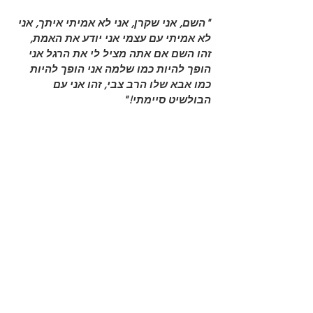
"השם, אני שקרן, אני לא אמיתי איתך, אני 
לא אמיתי עם עצמי אני יודע את האמת, 
זהו השם אם אתה מציל לי את הרגל אני 
הופך להיות כמו שלמה אני הופך להיות 
כמו אבא שלו הרב צבי, זהו אני עם 
הבולשיט סיימתי!"
אני ממשיך לבכות כמו ילדה כשכל הצלעות 
שלי כואבות, אני נרדם כשעל העיניים שלי 
שלוליות דמעות מלוחות יבשות ששרפו לי את 
כל העיניים.
בלילה אני חולם שוב ושוב שאני נכנס בדלת 
של הנהגת, ואז לפתע אני חולם שאני מת, אני 
עולה לשמים כמו איזה רוח, ואני מתחיל 
לשאול את עצמי מה אני בחלום או שזה 
אמיתי!? אני נכנס ללחץ, אני חולם שאני עולה 
לשמיים אני מרגיש שמזיזים אותי ואני בכלל 
לא צועד עם הרגליים, פשוט דוהה באויר אני 