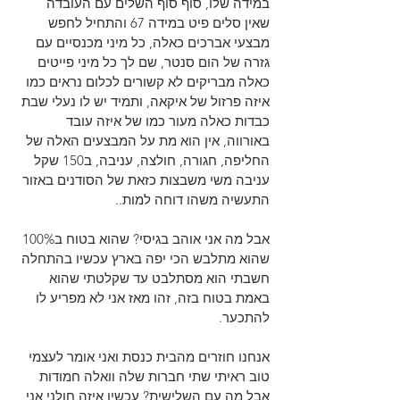
במידה שלו, סוף סוף השלים עם העובדה 
שאין סלים פיט במידה 67 והתחיל לחפש 
מבצעי אברכים כאלה, כל מיני מכנסיים עם 
גזרה של הום סנטר, שם לך כל מיני פייטים 
כאלה מבריקים לא קשורים לכלום נראים כמו 
איזה פרזול של איקאה, ותמיד יש לו נעלי שבת 
כבדות כאלה מעור כמו של איזה עובד 
באורווה, אין הוא מת על המבצעים האלה של 
החליפה, חגורה, חולצה, עניבה, ב150 שקל 
עניבה משי משבצות כזאת של הסודנים באזור 
התעשיה משהו דוחה למות..
אבל מה אני אוהב בגיסי? שהוא בטוח ב100% 
שהוא מתלבש הכי יפה בארץ עכשיו בהתחלה 
חשבתי הוא מסתלבט עד שקלטתי שהוא 
באמת בטוח בזה, זהו מאז אני לא מפריע לו 
להתכער.
אנחנו חוזרים מהבית כנסת ואני אומר לעצמי 
טוב ראיתי שתי חברות שלה וואלה חמודות 
אבל מה עם השלישית? עכשיו איזה חולני אני, 