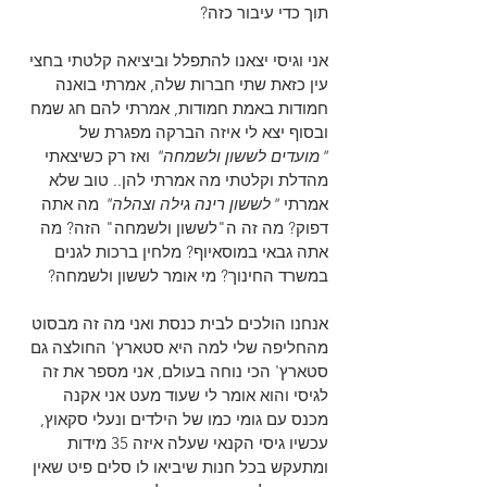
תוך כדי עיבור כזה?
אני וגיסי יצאנו להתפלל וביציאה קלטתי בחצי 
עין כזאת שתי חברות שלה, אמרתי בואנה 
חמודות באמת חמודות, אמרתי להם חג שמח 
ובסוף יצא לי איזה הברקה מפגרת של 
"מועדים לששון ולשמחה" 
ואז רק כשיצאתי 
מהדלת וקלטתי מה אמרתי להן.. טוב שלא 
אמרתי 
"לששון רינה גילה וצהלה" 
מה אתה 
דפוק? מה זה ה"לששון ולשמחה" הזה? מה 
אתה גבאי במוסאיוף? מלחין ברכות לגנים 
במשרד החינוך? מי אומר לששון ולשמחה?
אנחנו הולכים לבית כנסת ואני מה זה מבסוט 
מהחליפה שלי למה היא סטארץ' החולצה גם 
סטארץ' הכי נוחה בעולם, אני מספר את זה 
לגיסי והוא אומר לי שעוד מעט אני אקנה 
מכנס עם גומי כמו של הילדים ונעלי סקאוץ, 
עכשיו גיסי הקנאי שעלה איזה 35 מידות 
ומתעקש בכל חנות שיביאו לו סלים פיט שאין 