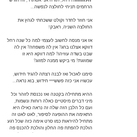
הרחמים תניחי לחולצה לנפשה...
אני חוזר לחדר וקולט ששכחתי לגהץ את 
החולצה השניה, ראבק! 
אז אני מנסה לחשוב לעצמי למה כל שנה רחל 
דווקא אצלנו בחג? אין לה משפחה? אין לה 
שבט בשדה עוזיהו? למה דווקא היא זו 
שמוזגת? מי ביקש ממנה למזוג? 
סימנו לאכול ואז לבנה רצתה להגיד חידוש, 
עכשויו אני כזה פששיייי חידוש, בוא נראה...
ההיא מתחילה בקטנה ואז נכנסת לזוהר וכל 
מיני דברים מיסטיים כאלה רוחות ונשמות, 
ועם כל הלבן הזה שלה זה נראה כאילו היא 
התאימה את ההופעה לסיפור, לאט לאט זה 
מתחיל להיראות כמו סרט אימה כזה שכל רגע 
הולכת להפתח פה החלון והולכת להכנס פה 
רוח פרצים כזו שמעיפה את הוילונות וכל מה 