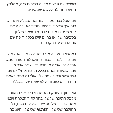
רגשיים עם פרצוף מלווה בריבית כזה, מהלחץ 
ההיא התחילה ללעוס שם גידים.
אני אוכל ככה מסודר כזה מחושב לא מתחרע 
כזה איך שבא לי להיות, מהצד אני רואה את 
גיסי שפחות אכפת לו ממי נמצא בשולחן 
בסביבה שלו או בחיים שלו בכלל, דופק שם 
את הכבש עם הקרניים.
באמצע הסעודה אני חושב לעצמי בואנה מה 
אני צריך לבחור עכשיו? המגדלור חמודה ממש 
אבל אנה ואלזה מיוחדת כזו, שניה אבל מי 
אמר שמישהי מהם בכלל תרצה אותי? גם אם 
נגיד שהמגדלור עפה עלי, אולי זה סתם באמת 
היה חידוש טוב והיא לא שמה עליי בכלל?
ואז בתוך העומק המחשבתי הזה אני פתאום 
מקבל חתיכה של צלי בקר לתוך הצלחת ויוצא 
משם שפריץ של מגפיים בשלולית גשם, כל 
החולצה שלי צלי, הפרצוף שלי צלי, העניבה 