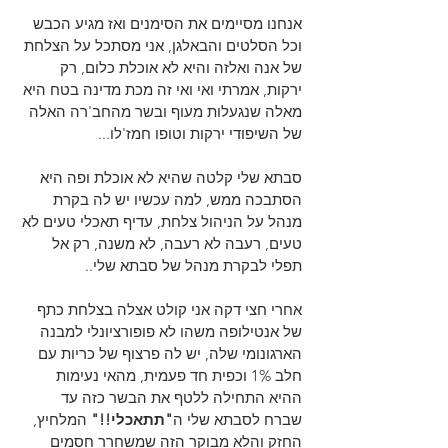
אנחנו מסיימים את הסימנים ואז מגיע הכבש 
וכל הסלטים והבאלגן, אני מסתכל על הצלחת 
של אנה ואלזה והיא לא אוכלת כלום, רק 
ירקות, אמרתי ואי ואי זה מכת מדינה בטח היא 
מאלה שנגעלות מעוף ובשר מהחב'רה האלה 
של השיפודי ירקות וטופו חמז'לו...
סבתא שלי קלטה שהיא לא אוכלת ופה היא 
הסתבכה ממש, למה עכשיו יש לה בקרת 
מנהל על הניהול צלחת, עדיף תאכלי טעים לא 
טעים, רעבה לא רעבה, לא משנה, רק אל 
תפלי לבקרת מנהל של סבתא שלי..
אחרי חצי דקה אני קולט אצלה בצלחת כתף 
של אנטילופה משהו לא פופורציונלי למבנה 
הארגונומי שלה, יש לה פרצוף של כריות עם 
חלב 1% וכפית חד פעמית, מהאי נעימות 
ההיא התחילה ללטף את הבשר כזה עד 
שברח לסבתא שלי ה
"תתאכלי!!" 
המלחיץ, 
החזק והלא מבוקר הזה שמשחרר חסמים 