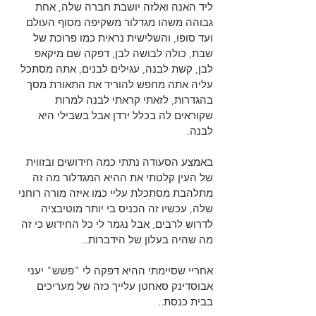
ליד האנה ואלזה יושבת חברה שלה, אחת 
גבוהה משהו מגדלור משקיפה מסוף העולם 
ועד סופו, והשלישית נראית כמו פרוכת של 
שבת, כולה לבושה לבן, דפקה שם מיקאפ 
לבן, קשת לבנה, עגילים לבנים, אתה מסתכל 
עליה אתה מחפש להוריד את התאורת מסך 
בהגדרות, לזאתי קראתי לבנה למרות 
שקוראים לה בכלל ירדן אבל בשבילי היא 
לבנה.
באמצע הסעודה נתתי כמה חידושים ובזווית 
של העין קלטתי את ההיא המגדלור מה זה 
מתלהבת מסתכלת עליי כמו איזה מורה רוחני 
שלה, עכשיו זה הכניס בי יותר מוטיבציה 
לדרוש לרבים, אבל נגמר לי כל החידוש כי זה 
מה שהיה בעלון של הידברות..
אחריי שסיימתי ההיא דפקה לי "פשש" יעני 
אבוסדינק סאחטן עלייך כזה של מעריכים 
בבית כנסת..