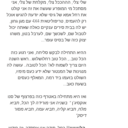
שלי צלי, הההככל צלי, מקלחת של צלי, אני 
מסתכל מי המופרע שעשה את זה אני קולט 
את רחל אמא של גיסי שלא יודעת להגיש אוכל 
רק להעמיס, טריפוליטאית 4X4 עם מגן גחון, 
יש לה בבית סירים ענקיים כאלה שאתה יכול 
לטבול שם, לשכשך שם, לערבל בטון, משהו 
יצוק כזה של בסיס עופר...
ההיא התחילה לבקש סליחה, ואני רגוע כזה 
הכל טוב.., הכל טוב רחלושלוש...ראש השנה 
היום צריך לשמוח לא? הכל לטובה.. עושה לה 
מנגינות של המנטור שלא ידע כעס מימיו, 
השולט בזעמו ביד רמה, המאלף כעסים 
בשעת כאב...
ואז היא מתחילה באטרף כזה בפרצוף של סנו 
אוקסיג'ן 
" בשניה אני מורידה לך הכל, תביא 
מלח, תביא קליה, תביא עמה, תביא מסור 
דיסק"
הלווווווו!! 
רחל, תודה אני אסתדר, זה חודש 