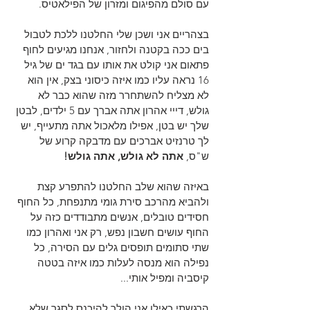
עם סולם מהפיגום ומזרון של הפילאטיס.
בצהריים אני ושכן שלי החלטנו ללכת לטבול 
בים ככה בקטנה ולחזור, אנחנו מגיעים לחוף 
פתאום אני קולט את אותו עם בגד ים של גיל 
16 נראה עליו כמו איזה כיסוני בצק, אין הוא 
לא מצליח להשתחרר מזה שהוא כבר לא 
גולש, דייי אהרון אתה אברך עם 5 ילדים, לבטן 
שלך יש בטן, אפילו מלאכול אתה מתעייף, יש 
לך טרנזיט אברכים עם מדבקה קרוע של 
ש"ס, 
אתה לא גולש, אתה גולש!
באיזה שהוא שלב החלטנו להתפרע קצת 
ולהביא מהרכב סירת גומי מתנפחת, כל החוף 
חסידים טובלים, אנשים מתבודדים כזה על 
החוף עושים חשבון נפש, רק אני ואהרון כמו 
שתי סתומים תופסים גלים עם הסירה, כל 
נפילה הוא מנסה לעלות כמו איזה בטטה 
קיסביה ומפיל אותי...
הרגשתי כאילו אני הולך להיכנס לסגר שלא 