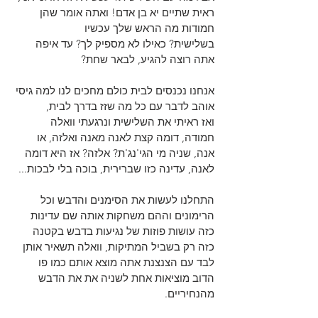
ראית שתיים יא בן אדם! ואתה אומר שהן 
חמודות מה הראש שלך עכשיו 
בשלישית? כאילו לא מספיק לך? עד איפה 
אתה רוצה להגיע, לבאר שחת?
אנחנו נכנסים לבית כולם מחכים לנו למה גיסי 
אוהב לדבר עם כל מה שזז בדרך לבית, 
ואז ראיתי את השלישית ונרגעתי וואלה 
חמודה, דומה קצת לאנה מאנה ואלזה, או 
אנה, שניה מי הגי'נג'ת? אלזה? אז היא דומה 
לאנה, עדינה כזו שברירית, בוכה בלי לבכות...
התחלנו לעשות את הסימנים והדבש וכל 
הרימונים וההם משחקות אותה שם עדינות 
כזה עושות פוזות של נגיעות בדבש בקטנה 
כזה רק בשביל המתיקות, וואלה תשאיר אותן 
לבד עם הצנצנת אתה מוצא אותם כמו פו 
הדוב מוציאות אחת לשניה את את הדבש 
מהנחיריים.