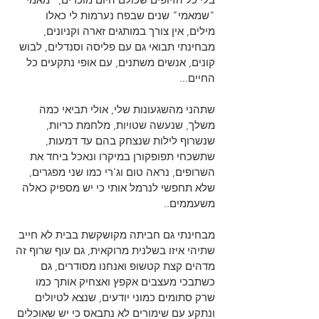
"שמאמי" שנים שבפח נערמות לי כאלו 
מילים, אין צורך במותגים זארה וקניונים, 
מבחינתי תבואי גם עם פליסה וסנדלים, לבוש 
קונים, אנשים משתנים, עם אופי נתקעים כל 
החיים...
שתהני מהשגעונות שלי, אולי תביאי כמה 
משלך, שנעשה שטויות, מלחמת כריות, 
שנשרוף לילות שנצחק בהם עד דמעות, 
שתשכחי תפופקורן במיקרו ונאכל ביחד את 
השרופים, נראה טום וג'רי כמו שני מפגרים, 
שלא תחפשי לנרמל אותי כי יש מספיק כאלה 
משעממים..
מבחינתי גם חביתה מקושקשת בבית לא חייב 
שתיהי איזו בשלנית מרוקאית, גם עוף שרוף זה 
מדהים קצת קטשופ ואנחנו מסודרים, גם 
כשתבכי מעצבים אקפץ ואצחיק אותך כמו 
שרק סתומים כמוני יודעים, שנצא לטיולים 
ונתקע עם שימורים לא נתבאס כי יש שאוכלים 