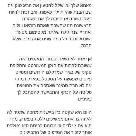
מאמא שלך 20 שקל להטעין את הביג טוק וגם 
שם הבנת שהיית ילד כאפות, ואם זכית להיות 
בעל תשובה אז הייתה לך את האהבה 
הראשונה הזו שחשבת שאתם רומיאו ויוליה 
ואחריי שנה גילת שאתה מקסימום מסעוד 
ושונטל וככה כל כמה שנים אתה מבין שלא 
הבנת...
אף אחד לא נשאר הבחור המקסים הזה 
ששובה לבבות עם הזקן המשורטט והחליפת 
סקיני של בגיר  שמדקלם חידושים ומפייט 
פיוטים שפגשת על הספסל בפארק רמת גן 
וגם לא הבת סמינר שאספה את החצאית 
פליסה על הכתף והתביישה להסתכל לך 
בעיניים.
היום היא שקטה כזו ביישנית מחכה שתגיד לה 
לאיזה צד אתם ממשיכים ללכת בפארק, מחר 
היא עם 3 ילדים ו4 מכונות כביסה היא מאלפת 
אותך לזכור את המדפים של התבילינים 