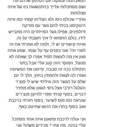
המאבחנות עסוקות עם הטלפון שלהם פה 
ושם מסתכלות עלייך בהתנשאות כזו של איזה 
פצלוחות.
אחריי שכולם ניסו ולא הצליחו קמתי כמו איזה 
היטקיסט בניתי להם גשר עם מזרקה 
ודולפינים, אפילו גשר המייתרים היה מתבייש 
לידו, כולם החמיאו לי איך חשבתי על זה, 
ואיזה קישורים יש לי, ולמה לא אמרתי את זה 
לפניי זה? ואני בפנים עף על עצמי, שמע אתה 
גאון אין מה לעשות תמיד אמרו לך שאתה לא 
מנוצל, המוקד הזה קטן עליי אבל בתור 
התחלה ככה זה סבבה, סיימנו את המשימה 
אמרו לנו לצאת ולהמתין בחוץ, הלך לי יום 
שלם על הגשר הזה וגיליתי שיש לי פנצ'ר 
והגלגל רזרבי אצל גיסי הגאון שלא מחזיר 
דברים, בסוף קניתי ספרי לתיקון פנצ'רים 
שנראה כמו מוס לשיער, בסוף חזרתי ברכבת.
אגב בסוף בחרו את ההוא שחיטט באף.
אני עולה לרכבת פתאום איזה אחד מסתכל 
עליי בוהה, מה אחי ? מכירים משהו? אני 