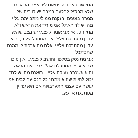
מתיישב באחד הכיסאות ליד איזה הר אדם 
שלא מפסיק לבלעם במבה יש לו ריח של 
ממרח בוטנים, הזקנה ממולי מתבייתת עליי, 
מה יש לה ז'אתי? אני מוריד את הראש ולא 
מתייחס, ואז אני אומר לעצמי יש מצב שהיא 
עדיין מסתכלת עליי? אני מסתכל עליה, והיא 
עדיין מסתכלת עליי! יאלה מה אכפת לי ממנה 
שתסתכל.
אני מתעסק בטלפון וחושב לעצמי... אין סיכוי 
שהיא עדיין מסתכלת אה? מרים את הראש 
והיא אשכרה נעולה עליי... בואנה מה יש לה? 
יכול להיות שהיא מתה? כל הנסיעה לבית אני 
עושה עם עצמי התערבויות אם היא עדיין 
מסתכלת או לא...
אני חוזר לבית מסתכל במראה, פתאום אני 
קולט את המדבקה עם השם שלי, איזה 
אידיוט.. מהרגע שיצאתי משם אני עם הפתק 
הזה עליי?
יא אלהה...