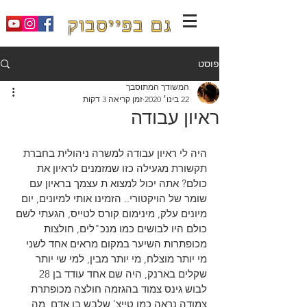
גם בפייסבוק
פוסט
המשודך המתוסבך
22 בינו׳ 2020
זמן קריאה 3 דקות
ראיון עבודה
היה לי ראיון עבודה למשרה ניהולית בחברת 
תקשורת מגעילה כזו שמזמנים לראיון את 
כולם? אתה יכול למצוא ת עצמך בראיון עם 
שומר של הויקטורי.. הזמינו אותי למיונים, יום 
מיונים עלק, מינימום קורס לטייס, הגעתי לשם 
כולם היו לבושים כמו מנכ"לים, חולצות 
מכופתרות השיער במקום מראים אחד לשני 
מי יותר מוצלח, מי יותר מבין, למי שי יותר 
שקלים בארנק, היה שם אחד עודד בן 28 
לבוש גינס צמוד בהגזמה חולצה מכופתרת 
צמודה נראה כמו טייצ' שלבש בן אדם, מה 