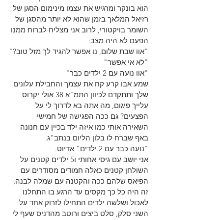
הוא בונקר ומרגיש את עצמו מינימום הסגן של 
רזיאל המלאך בזמן שהוא לא יותר מהסגן של 
השומר בויקטורי, לרוב אני מצליח לברוח ממנו 
הפעם לא היה מצב:
"אוו שבת שלום, נו אפשר להגיד לך מזל טוב?"
"לא אי אפשר"
"אוו נועה עם 2 ילדים כבר"
שמע אבו קרע קח את עצמך והחבילת עלונים 
שלך ותתקדם לכיוון התמ"א 38 אולי יקרוס 
עלייך פיגום, מה אתה בא לדרוך לי על 
הפצעים? גם ככה הפגישה של חמישי 
השאירה אותי כמו איזה ילד בכיין עם חנונה 
באף שברח לו בלון הליום בנתב"ג.
"נועה כבר עם 2 ילדים" אדיוט.
אני יושב עם גיסי אחותי ו5 ילדים קטנים על 
השולחן קטנים כאלה חמודים מסודרים עם 
הפיאס שלהם ככה והקטנה עם שמלה לבנה, 
זה היה כל כך מקסים עד הרגע בו התחלנו 
לאכול ושלשה ילדים התחילו לזרוק אחד על 
השני סלק, סלט ביצים ורוטב מהדניס שעף לי 