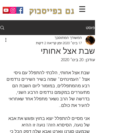
גם בפייסבוק
פוסט
המשודך המתוסבך
17 בינו׳ 2020
זמן קריאה 2 דקות
שבת אצל אחותי
עודכן:
20 בינו׳ 2020
שבת אצל אחותי, הלכתי להתפלל עם גיסי 
אצל "העמינחים" שמה בשיר השירים נרדמים 
רבע מהמתפללים, במזמור ליום השבת הם 
מתעוררים במקומם נרדמים הרבע השני, 
בדרשה של הרב נשאר מתפלל אחד שאחראי 
להעיר את כולם..
אני מסיים להתפלל יוצא בחוץ ופוגש את אבא 
של נועה, הסיסרא הזה! נועה זו ההיא 
שכמעט סגרנו ווארט ואבא שלה דפק הכל כי 