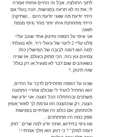
לתוך החולצה, אבל זה החיים אחותי אמרה 
לי, את זה לא תראה בפגישות, הנה בעלי אם 
היתי יודעת מה שאני יודעת היום....(שתיקה)
הייתי מתחתנת איתו יותר מהר (גיסי מנפח 
תאגו)
אני וגיסי על הספה ותינוק אחד שוכב עליי 
פלט עליי 2 ליטר של עיגולי ריר, ולא נגעלתי, 
למה הוא דומה לבובה של המישלין כולו 
צמיגים גוץ כזה, הכי מתוק בעולם, אז שניה 
כשאוהבים שום דבר לא מגעיל או רק בגלל 
שזה תינוק..?
שנינו על הספה מתחילים לדבר על החיים, 
הוא התחיל להגיד לי שכולם אחריי החתונה 
משתנים ובהתחלה הכל הצגה, אני יודע שזו 
הצגה, רק שההצגה הזו גורמת לך לאזור אומץ 
ולהתחתן, אם כולם היו אמיתיים בפגישות 
ספק כמה היו מתחתנים...
ואז גיסי בחידוש, אתה יודע למה שרים "חתן 
דומה למלך"? כי רווק הוא מלך אמיתי!!